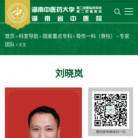
首页
科室导航
国家重点专科
骨伤一科（脊柱）
专家
>
>
>
>
团队
> 正文
刘晓岚