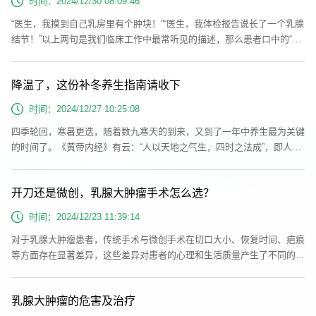
时间：2024/12/30 08:09:46
“乳络”，与...
“医生，我摸到自己乳房里有个肿块！”“医生，我体检报告说长了一个乳腺
结节！”以上两句是我们临床工作中最常听见的描述，那么患者口中的“肿
块”“结节”到底是什么？有什么需要及时处理和关注的呢？我们一起来了解
一下。乳腺结节、乳腺肿块其实都是指乳腺肿瘤，其中乳腺良性肿瘤占到
降温了，这份补冬养生指南请收下
绝大部分。病人在偶然间发现乳房内的肿块，边界清楚，表面光滑而有弹
性，在乳房内很容易被推动。这类肿瘤好发年龄集中在15-35岁之间，并
时间：2024/12/27 10:25:08
且容...
四季轮回，寒暑更迭，随着数九寒天的到来，又到了一年中养生最为关键
的时间了。《黄帝内经》有云：“人以天地之气生，四时之法成”，即人与
自然为一个整体，二者遵循共同的规律，顺应生命周期，顺应四时天气。
那么冬季该如何顺应自然，合理养生呢？我们来说一说：①早睡晚起，升
开刀还是微创，乳腺大肿瘤手术怎么选？
发阳气春生夏长，秋收冬藏，根据自然界阴阳的消长变化，冬季养生重在
保护阳气、涵养精气，即所谓“养藏之道”。冬日昼短夜长，阳消阴长，合
时间：2024/12/23 11:39:14
理规划睡...
对于乳腺大肿瘤患者，传统手术与微创手术在切口大小、恢复时间、疤痕
等方面存在显著差异，这些差异对患者的心理和生活质量产生了不同的影
响。以下是对这些方面的详细对比：一、切口大小1.传统手术：切口通常
较大，一般在30毫米以上，以便医生能够充分暴露手术视野并进行操
乳腺大肿瘤的危害及治疗
作。大切口可能导致更多的组织损伤和出血。2.微创手术：切口通常较