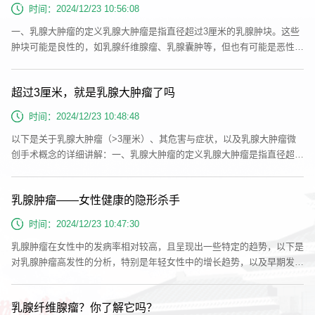
小，一般在0.3厘米至0.4厘米之间，有时甚至更小。微创手术借助先进的
时间：2024/12/23 10:56:08
医疗器械，如腹腔镜...
一、乳腺大肿瘤的定义乳腺大肿瘤是指直径超过3厘米的乳腺肿块。这些
肿块可能是良性的，如乳腺纤维腺瘤、乳腺囊肿等，但也有可能是恶性
的，即乳腺癌。由于肿块较大，乳腺大肿瘤可能对患者的生活质量和健康
状况产生显著影响。二、乳腺大肿瘤的危害与症状危害：1.影响美观：乳
超过3厘米，就是乳腺大肿瘤了吗
腺大肿瘤在乳房体表形成明显的肿块，影响乳房的美观度。2.恶化风险：
部分乳腺大肿瘤可能是恶性的，具有更高的恶化风险，可能威胁患者的生
时间：2024/12/23 10:48:48
命安全。3.并发症...
以下是关于乳腺大肿瘤（>3厘米）、其危害与症状，以及乳腺大肿瘤微
创手术概念的详细讲解：一、乳腺大肿瘤的定义乳腺大肿瘤是指直径超过
3厘米的乳腺肿块。这些肿块可能是良性的，如乳腺纤维腺瘤、乳腺囊肿
等，但也有可能是恶性的，即乳腺癌。由于肿块较大，乳腺大肿瘤可能对
乳腺肿瘤——女性健康的隐形杀手
患者的生活质量和健康状况产生显著影响。二、乳腺大肿瘤的危害与症状
危害：1.影响美观：乳腺大肿瘤在乳房体表形成明显的肿块，影响乳房的
时间：2024/12/23 10:47:30
美观度。2.恶化风...
乳腺肿瘤在女性中的发病率相对较高，且呈现出一些特定的趋势，以下是
对乳腺肿瘤高发性的分析，特别是年轻女性中的增长趋势，以及早期发
现、早期治疗的重要性，同时探讨传统手术在面对乳腺大肿瘤时的不足：
一、乳腺肿瘤的高发性及年轻女性中的增长趋势1.整体高发性：乳腺肿瘤
乳腺纤维腺瘤？你了解它吗？
是女性乳房的常见疾病，包括良性肿瘤和恶性肿瘤。良性肿瘤如乳房纤维