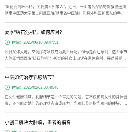
“医德高尚医术精，关爱病人如亲人”，近日，一面饱含深情的锦旗被送到
湖南中医药大学第二附属医院(湖南省中医院）乳腺外科医护团队的手
中。送锦旗的是一位刚刚完成治疗、各项指标恢复良好的乳癌晚期患者任
女士（化名），这面鲜红的锦旗，既是对诊疗成效的无声肯定，更是医患
夏季“结石危机”，如何应对？
携手对抗病魔的温情见证。任女士一年前于乡镇卫生院检查发现左乳肿
块，自服中药，期间一直未予重视，后肿块逐渐增大，于2024年11月来
时间：2025/06/10 09:07:51
我院门诊复查，入院...
烈日炙烤大地，空调房与冰饮成为夏日标配，但你是否注意到，这个季节
人体正悄然面临“结石危机”？46岁的孙女士自诉在家休息时，突然感觉腰
部一阵剧痛，一度痛到干呕，到我院急诊检查发现是由于一颗小小的结石
卡在了肾脏造成的。“结石不是病，疼起来真要命”，龙女士现在回忆痛起
中医如何治疗乳腺结节？
来的时候，感觉只想了结自己的生命，现在经过医生的治疗，又恢复到了
生龙活虎的状态。什么是泌尿系结石呢？泌尿系是由肾脏、输尿管、膀胱
时间：2025/01/02 08:40:45
和尿道组...
在女性健康领域，乳腺结节是一个常见的问题，它不仅影响女性的身体健
康，还可能对她们的心理状态造成压力。乳腺结节是指乳腺内的肿块，它
们可能是良性的，如纤维腺瘤，也可能是恶性的，即乳腺癌。在中医理论
中，乳腺结节的形成与肝气郁结、痰湿内阻、气血失调等有关。中医治疗
小创口解决大肿瘤，患者的福音
乳腺结节，注重整体调理，通过辨证施治，旨在从根本上改善体质，消除
结节，呵护乳腺健康。一、乳腺结节的中医认识在中医理论中，乳腺属于