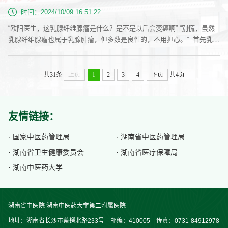
腺瘤、乳管内乳头状瘤等，恶性肿瘤则主要是乳腺癌。在全球范围内，乳
时间：2024/10/09 16:51:22
腺癌是女性最常...
“欧阳医生，这乳腺纤维腺瘤是什么？是不是以后会变癌啊” “别慌，虽然
乳腺纤维腺瘤也属于乳腺肿瘤，但多数是良性的，不用担心。” 首先乳腺
纤维瘤是青年女性常见的一种肿瘤。肿瘤的构成以腺上皮增生为主，而纤
维成分较少时则称为纤维腺瘤；如果纤维组织在肿瘤中占多数，腺管成分
较少时，则称为腺纤维瘤；肿瘤组织由大量腺管成分组成时，则称为腺
共31条
上页
1
2
3
4
下页
共4页
瘤。尤其是现在随着医学水平的提高和生活水平的不断发展，人们对自己
的健康也越...
友情链接：
· 国家中医药管理局
· 湖南省中医药管理局
· 湖南省卫生健康委员会
· 湖南省医疗保障局
· 湖南中医药大学
湖南省中医院 湖南中医药大学第二附属医院
地址：湖南省长沙市蔡锷北路233号 邮编：410005 传真：0731-84912978