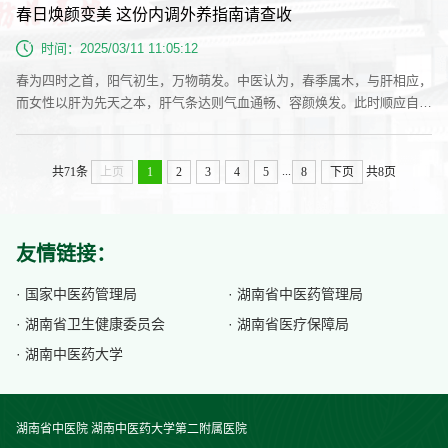
春日焕颜变美 这份内调外养指南请查收
其是吃了富含碳水化合物的食物，胃肠道就像一个高效的加工厂，迅速把
多糖分解成葡萄糖，释放到血液中，血糖浓度随之升高。正常情况下，胰
时间：2025/03/11 11:05:12
岛...
春为四时之首，阳气初生，万物萌发。中医认为，春季属木，与肝相应，
而女性以肝为先天之本，肝气条达则气血通畅、容颜焕发。此时顺应自然
规律，内外兼修调养身心，正是女性由内而外焕新容颜、提升气质的黄金
时机。一、饮食调养：疏肝养血，吃出好气色少酸多甘，疏肝理气：春季
肝气旺盛，酸味入肝，过食酸味食物易使肝气过盛，损伤脾胃。因此，春
...
共71条
上页
1
2
3
4
5
8
下页
共8页
季饮食应少酸多甘，可选择大枣、山药、蜂蜜等甘味食物，以健脾和胃，
补益气血。青...
友情链接：
· 国家中医药管理局
· 湖南省中医药管理局
· 湖南省卫生健康委员会
· 湖南省医疗保障局
· 湖南中医药大学
湖南省中医院 湖南中医药大学第二附属医院