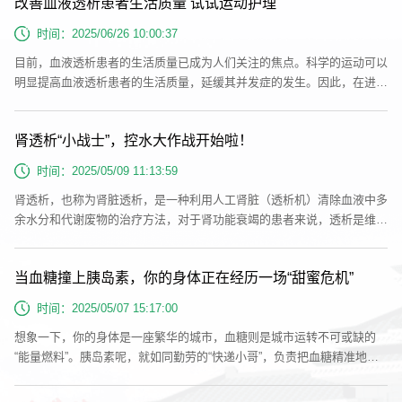
改善血液透析患者生活质量 试试运动护理
形成蛋白尿，血管内蛋白减少致渗透压下降，水分渗入组织间隙，先从眼
睑、脚踝等疏松部位水肿，严重时出现腹水；同时肾小球滤过率下降，肾
时间：2025/06/26 10:00:37
脏排水能...
目前，血液透析患者的生活质量已成为人们关注的焦点。科学的运动可以
明显提高血液透析患者的生活质量，延缓其并发症的发生。因此，在进行
血液透析的过程中如何保证运动的安全性和正确的锻炼方法为血液透析患
者面临的难题。为此，制订及执行一套科学的运动护理方案十分重要。透
肾透析“小战士”，控水大作战开始啦！
析患者运动护理的意义1.加强心脏的能力：适量的锻炼可以提高心脏的承
受能力，增加机体对氧的利用率，减少患者在透析时产生的不适症状。2.
时间：2025/05/09 11:13:59
改善血液循环...
肾透析，也称为肾脏透析，是一种利用人工肾脏（透析机）清除血液中多
余水分和代谢废物的治疗方法，对于肾功能衰竭的患者来说，透析是维持
生命的重要手段之一，但是透析患者在日常生活中需要特别注意水分的摄
入，因为过多的水分摄入会加重心脏和血管的负担，甚至导致心脏衰竭。
当血糖撞上胰岛素，你的身体正在经历一场“甜蜜危机”
本文主要为大家介绍如何有效地控制水分摄入的科普知识，以减轻肾脏透
析患者的负担。一、控水的重要性透析患者如果不控制饮水量，过量的水
时间：2025/05/07 15:17:00
分摄入会导致...
想象一下，你的身体是一座繁华的城市，血糖则是城市运转不可或缺的
“能量燃料”。胰岛素呢，就如同勤劳的“快递小哥”，负责把血糖精准地送
到各个 “细胞居民”手中。然而，当血糖与胰岛素之间的和谐被打破，一场
“甜蜜危机” 便悄然来袭。血糖飙升：城市陷入“交通拥堵”我们进食后，尤