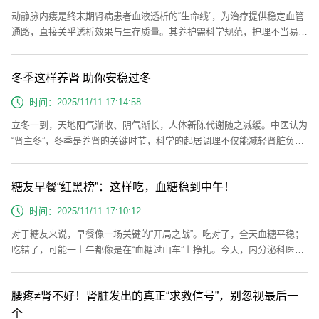
动静脉内瘘是终末期肾病患者血液透析的“生命线”，为治疗提供稳定血管
通路，直接关乎透析效果与生存质量。其养护需科学规范，护理不当易引
发血栓、感染等问题，既影响治疗，还可能需再次手术。所以今天就为大
家带来一份全面的内瘘术后护理指南，从术后恢复期到长期养护，帮你守
冬季这样养肾 助你安稳过冬
护好这条重要的生命通道。术后黄金愈合期：前两周的“精细化养护”1.伤
口护理：防感染、避沾水术后24小时内需保持伤口敷料清洁干燥，严禁
时间：2025/11/11 17:14:58
沾水，这是...
立冬一到，天地阳气渐收、阴气渐长，人体新陈代谢随之减缓。中医认为
“肾主冬”，冬季是养肾的关键时节，科学的起居调理不仅能减轻肾脏负
担，更能帮助安稳过冬。“避寒就温”护阳气，重点防三处受寒中医强调“寒
为阴邪，易伤阳气”，而肾为“阳气之根”，寒气入侵会直接耗伤肾阳，加重
糖友早餐“红黑榜”：这样吃，血糖稳到中午！
水肿、乏力等症状。立冬后需重点做好三处保暖：腰腹保暖：腰部是肾之
府，腹部为“五脏六腑之宫城”，建议穿带腰封的保暖裤或贴身马甲，避免
时间：2025/11/11 17:10:12
久...
对于糖友来说，早餐像一场关键的“开局之战”。吃对了，全天血糖平稳；
吃错了，可能一上午都像是在“血糖过山车”上挣扎。今天，内分泌科医生
为您带来一份清晰的早餐“红黑榜”，让您的血糖从清晨就“稳”如泰山。一
份合格的控糖早餐，核心在于：优质碳水+足量蛋白质+充足膳食纤维+健
腰疼≠肾不好！肾脏发出的真正“求救信号”，别忽视最后一
康脂肪的科学组合。它能延缓葡萄糖吸收，提供持久饱腹感，避免血糖急
剧波动。下面，就让我们一起翻开这份能让你血糖“稳到中午”的早餐红黑
个