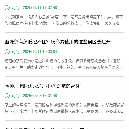
榜！...
时间：2025/11/11 17:07:40
一提到腰疼，很多人心里就“咯噔”一下：是不是肾出问题了？其实，真正
的肾脏疾病往往非常“沉默”，它发出的求救信号，你或许都一次次忽略掉
了。在肾内科门诊，这样的问题几乎每天都会出现。事实上，绝大多数腰
疼和肾脏病没有直接关系！真正的罪魁祸首往往是腰肌劳损、腰椎问题或
血糖忽高忽低控不住？胰岛素使用的这些误区要避开
是妇科疾病等。我们的肾长在腹腔后壁，脊柱两旁的位置上，也就是我们
所说的“后腰”部位，但肾脏“生性”耐苦，感觉神经不发达，真正的肾病早
时间：2025/10/11 10:00:04
期往...
规范的胰岛素治疗是控制血糖的有效手段。但很多糖尿病患者并未意识
到，有些关于胰岛素的“常识”，可能是错的，甚至有人每天都在重复这些
错误行为。误区一：打胰岛素=病情晚期？很多糖尿病患者一听到需要使
用胰岛素就惊慌失措，认为这意味着病情已经发展到了无可挽回的晚期阶
脸肿、腿肿还尿少？小心“沉默的肾炎”
段，因此拒绝或延迟胰岛素治疗。如果长期抱着这种错误观念，血糖持续
控制不佳会加速各种并发症的发生发展，反而真正让病情走向“晚期”。事
时间：2025/07/08 15:01:46
实上，胰岛素...
早上起床照镜子，发现眼皮肿得像泡发的海绵？走两步路，小腿肚硬邦邦
按下去一个坑？上厕所时还发现尿量越来越少……别以为只是熬夜或喝水
多，这些看似普通的“水肿”信号，可能是肾脏在喊救命！一、为什么水肿
会成为肾炎的“先遣队”？肾炎发作时，肾小球基底膜受损，蛋白随尿漏出