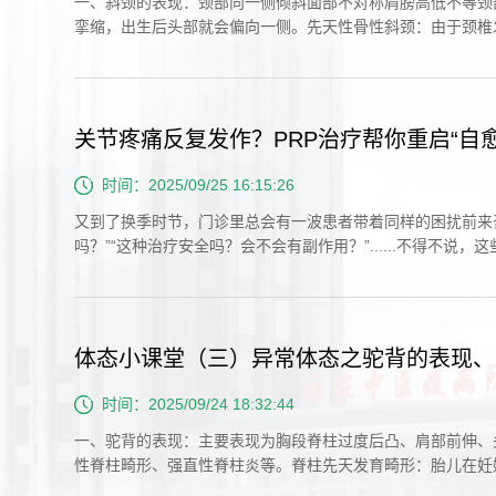
一、斜颈的表现：颈部向一侧倾斜面部不对称肩膀高低不等颈
挛缩，出生后头部就会偏向一侧。先天性骨性斜颈：由于颈椎
外伤、炎症：比如颈部肌肉拉伤、淋巴结炎累及颈部肌肉等...
关节疼痛反复发作？PRP治疗帮你重启“自愈
时间：2025/09/25 16:15:26
又到了换季时节，门诊里总会有一波患者带着同样的困扰前来咨
吗？”“这种治疗安全吗？会不会有副作用？”......不得
治疗到底是什么？它真的能帮助我们重启身体的“自愈力...
体态小课堂（三）异常体态之驼背的表现、
时间：2025/09/24 18:32:44
一、驼背的表现：主要表现为胸段脊柱过度后凸、肩部前伸、
性脊柱畸形、强直性脊柱炎等。脊柱先天发育畸形：胎儿在妊
磷代谢失常和骨骼改变，可能出现驼背。神经纤维瘤病性脊柱..