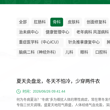
全部
肛肠科
骨科
皮肤科
创面修复科
治未病中心
健康管理中心
老年病科 风湿病科
重症医学科（中心ICU）
针灸推拿康复中心
脑病二科（神经外科）
儿科
眼科
口腔科
夏天灸盘龙，冬天不怕冷，少穿两件衣
时间：2026/06/26 09:41:44
何为冬病夏治？“冬病”多为缠扰人体的寒性病症，常在寒冬发
专指三伏天调理。盛夏天地阳气鼎盛，人体经络气血充盈，深