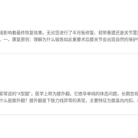
接影响着最终恢复效果。无论您进行了半月板修复、韧带重建还是关节置
。一、康复原则：理解为什么锻炼如此重要术后膝关节会出现自然的保护性
家常说的“X型腿”，医学上称为膝外翻。它绝非单纯的体态问题，长期忽
什么是膝外翻？膝外翻是下肢力线异常的表现，主要特征为膝盖向内扣、小