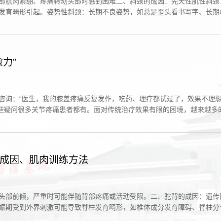
部肌肉紧绷、疼痛转动头部时感到困难二、斜颈的成因：先天性肌性斜颈
发育畸形引起。姿势性斜颈：长期不良姿势，如总是歪头看书写字、长期
力”
询：“医生，我的膝盖疼痛反复发作，吃药、理疗都试过了，效果不理想怎
不说，这些疑问很多关节疼痛患者都有。面对传统治疗效果有限的困境，越来越
成因、肌肉训练方法
头部前倾，严重时可能伴随背部疼痛或活动受限。二、驼背的成因：遗传
娠期受到外界刺激可能导致脊柱发育畸形，如椎体成分发育障碍、脊柱分
.