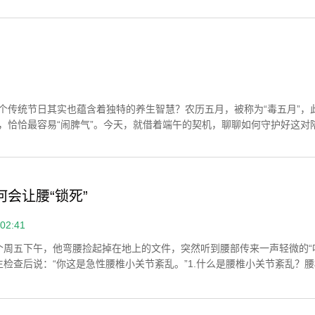
个传统节日其实也蕴含着独特的养生智慧？农历五月，被称为“毒五月”，
恰恰最容易“闹脾气”。今天，就借着端午的契机，聊聊如何守护好这对
何会让腰“锁死”
02:41
个周五下午，他弯腰捡起掉在地上的文件，突然听到腰部传来一声轻微的“
检查后说：“你这是急性腰椎小关节紊乱。”1.什么是腰椎小关节紊乱？
链”。它们的主要功能是引导和限制腰椎的活动方向，保持脊柱稳定。腰椎小