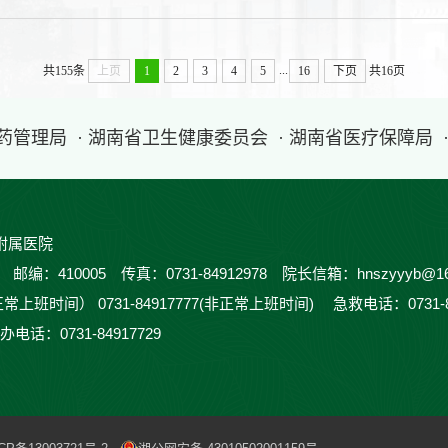
...
共155条
上页
1
2
3
4
5
16
下页
共16页
医药管理局
· 湖南省卫生健康委员会
· 湖南省医疗保障局
附属医院
410005 传真：0731-84912978 院长信箱：hnszyyyb@16
正常上班时间） 0731-84917777(非正常上班时间) 急救电话：0731-
办电话：0731-84917729