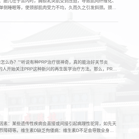
：胎儿在子宫内时，胸锁乳突肌受到压迫，导致肌肉纤维化、
单侧睡眠等，使颈部肌肉受力不均，久而久之引发斜颈。颈部
么办？”“听说有种PRP治疗很神奇，真的能治好关节炎
多的人开始关注PRP这种新兴的再生医学治疗方法。那么，PRP
因素：某些遗传性疾病会直接或间接引起病理性驼背，如先天
节障碍等。维生素D缺乏佝偻病：维生素D不足会导致全身钙