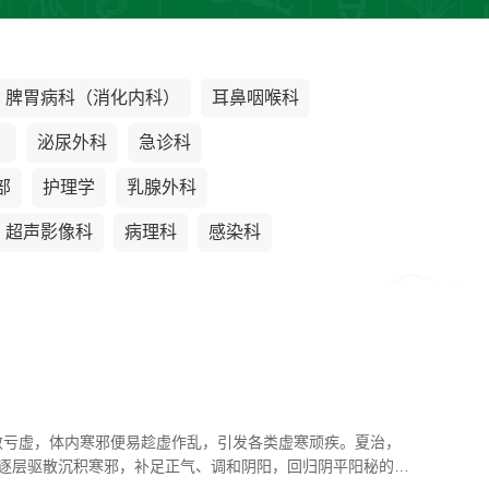
脾胃病科（消化内科）
耳鼻咽喉科
）
泌尿外科
急诊科
部
护理学
乳腺外科
超声影像科
病理科
感染科
内敛亏虚，体内寒邪便易趁虚作乱，引发各类虚寒顽疾。夏治，
逐层驱散沉积寒邪，补足正气、调和阴阳，回归阴平阳秘的健