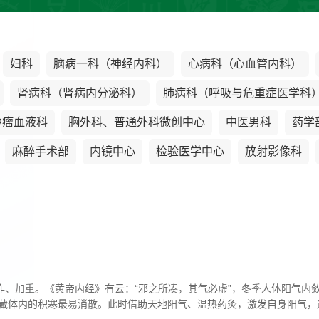
妇科
脑病一科（神经内科）
心病科（心血管内科）
肾病科（肾病内分泌科）
肺病科（呼吸与危重症医学科
肿瘤血液科
胸外科、普通外科微创中心
中医男科
药学
麻醉手术部
内镜中心
检验医学中心
放射影像科
作、加重。《黄帝内经》有云：“邪之所凑，其气必虚”，冬季人体阳气
藏体内的积寒最易消散。此时借助天地阳气、温热药灸，激发自身阳气，