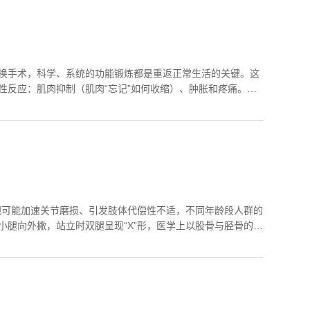
换手术，科学、系统的功能锻炼都是重返正常生活的关键。这
反应：肌肉抑制（肌肉“忘记”如何收缩）、肿胀和疼痛。如
视可能加速关节磨损、引发肢体代偿性不适，不同年龄段人群的
腿向外撇，站立时双腿呈现“X”形，医学上以股骨与胫骨的夹