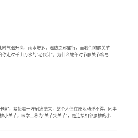
此时气温升高、雨水增多，湿热之邪盛行。而我们的膝关节
陪你走过千山万水的“老伙计”。为什么端午时节膝关节容易不
咔嚓”，紧接着一阵剧痛袭来，整个人僵在原地动弹不得。同事
腰椎小关节，医学上称为“关节突关节”，是连接相邻腰椎的小关
关节紊乱，简单...