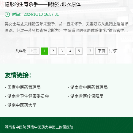
隐形的生育杀手——揭秘沙眼衣原体
一般在夜间血糖控制良好，即在无低血糖的情况下从凌晨三四点开始，血
糖开始逐渐上升，到早晨七八点钟升道最高峰 ，这种高血糖的现象，与
时间：2024/10/10 16:57:31
糖...
吴女士与丈夫结婚五年未避孕，却一直未怀孕，夫妻双方从此踏上漫漫求
医路。经过一系列检查被诊断为：“生殖道沙眼衣原体感染”和“输卵管性不
孕”。吴女士十分不解，何为生殖道沙眼衣原体感染？自己平时没有任何
不适，为何会感染沙眼衣原体呢？输卵管性不孕和生殖道沙眼衣原体感染
又有何关系呢？现在该怎么办？那么，带着吴女士的疑问，我们一起来认
...
共64条
上页
1
2
3
4
5
7
下页
共7页
识“生殖道沙眼衣原体感染”。沙眼衣原体是何方神圣？ 沙眼衣原体（C
T）既不...
友情链接：
· 国家中医药管理局
· 湖南省中医药管理局
· 湖南省卫生健康委员会
· 湖南省医疗保障局
· 湖南中医药大学
湖南省中医院 湖南中医药大学第二附属医院