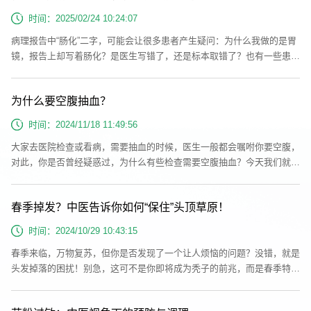
体的“求救信号”表现：汗流不止、口渴难耐、浑身没劲、四肢发软、头晕
时间：2025/02/24 10:24:07
眼花、胸...
病理报告中“肠化”二字，可能会让很多患者产生疑问：为什么我做的是胃
镜，报告上却写着肠化？是医生写错了，还是标本取错了？也有一些患者
会产生忧虑，担心这是否提示自己的病情在向癌症发展。那么“肠化”为什
么会出现在胃镜报告里，这真的预示着会向癌症发展吗？现在我们来解答
为什么要空腹抽血？
这些问题。一、什么是肠化？肠化是肠上皮化生的简称，指的是胃黏膜由
于长期慢性炎症损伤导致正常细胞被肠型细胞替代，这是胃黏膜常见的病
时间：2024/11/18 11:49:56
变之一。...
大家去医院检查或看病，需要抽血的时候，医生一般都会嘱咐你要空腹，
对此，你是否曾经疑惑过，为什么有些检查需要空腹抽血？今天我们就来
揭开这个谜底！一、什么是空腹抽血？首先，我们来明确一下什么是“空
腹抽血”。根据国家卫生健康委员会发布的《静脉血液标本采集指南》，
春季掉发？中医告诉你如何“保住”头顶草原！
空腹抽血要求至少禁食8小时，以12至14小时为宜，但不宜超过16小时。
通常建议在早晨7:00至9:00之间进行抽血。需要注意的是，前一天的晚餐
时间：2024/10/29 10:43:15
后禁食8小时才...
春季来临，万物复苏，但你是否发现了一个让人烦恼的问题？没错，就是
头发掉落的困扰！别急，这可不是你即将成为秃子的前兆，而是春季特有
的自然现象。今天，我们将通过中医的视角来解读这个有趣又令人头疼的
话题，并分享一些中医保护头发的妙招。首先，让我们来了解一下为什么