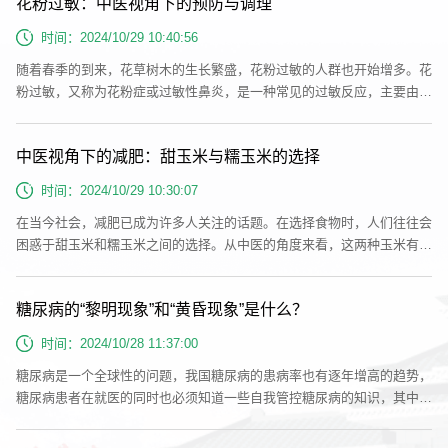
花粉过敏：中医视角下的预防与调理
春季容易出现头发掉落的情况。据中医理论，春季是阳气升发的季节，肝
气旺盛而肾气相对不足。这种阴阳失衡会影响到头发生长，导致掉发现
时间：2024/10/29 10:40:56
象。此外，春季...
随着春季的到来，花草树木的生长繁盛，花粉过敏的人群也开始增多。花
粉过敏，又称为花粉症或过敏性鼻炎，是一种常见的过敏反应，主要由花
粉颗粒进入人体呼吸道后引起的一系列症状。在中医理论中，花粉过敏多
与人体的体质失调有关，而中医药治疗强调调整体内的阴阳平衡，提高机
中医视角下的减肥：甜玉米与糯玉米的选择
体的抵抗力，从根本上解决过敏问题。一、花粉过敏的症状花粉过敏的症
状主要包括：1. 鼻塞、流涕：常表现为打喷嚏、鼻塞、流清水样的涕
时间：2024/10/29 10:30:07
液，严重时甚至会...
在当今社会，减肥已成为许多人关注的话题。在选择食物时，人们往往会
困惑于甜玉米和糯玉米之间的选择。从中医的角度来看，这两种玉米有着
不同的特性和功效，但最终的减肥效果与个人的摄入量和消耗量有着密切
的关系。甜玉米的特性甜玉米是一种常见的粮食，它含有丰富的淀粉和糖
糖尿病的“黎明现象”和“黄昏现象”是什么？
分，口感甜美。根据中医的理论，甜味食物具有温热补益的特性，能够为
人体提供充足的能量。但是，过量摄入甜味食物会导致脾胃功能失调，产
时间：2024/10/28 11:37:00
生湿热之邪，...
糖尿病是一个全球性的问题，我国糖尿病的患病率也有逐年增高的趋势，
糖尿病患者在就医的同时也必须知道一些自我管控糖尿病的知识，其中有
一个糖尿病的“黎明现象”和“黄昏现象”你知道吗？什么是糖尿病的“黎明现
象”“黄昏现象”？“黎明现象”一般是指病人在清晨出现高血糖的现象。患者