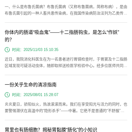
一、什么是布鲁氏菌病？布鲁氏菌病（又称布鲁菌病，简称布病），是由
布鲁氏菌引起的一种人畜共患传染病，在我国传染病防治法列为乙类传染
病。急性期病例以发热、乏力、多汗、肌肉和关节疼痛及肝、脾、淋巴结
肿大为主要表现。慢性期病例多表现为关节损害等。二、布病是如何传染
你体内的肠道“吸血鬼”——十二指肠钩虫，是怎么“作妖”
的？布病的主要传染源为患病的动物及其产品，布鲁氏菌可以通过破损的
皮肤黏膜、消化道和呼吸道等途径传播。三、临床表现1、发热：典型病
的？
例表现为波状热...
时间：2025/11/03 15:10:35
近日，我院消化科医生在为一名患者进行胃镜检查时，于胃窦及十二指肠
区域发现可疑活动虫体，随即取样送检医学检验中心。经多位医师共同鉴
定，确认该虫体为十二指肠钩虫。十二指肠钩虫为人体小肠内常见寄生
虫，与美洲钩虫同为钩虫病的主要病原体。感染后患者可出现消化道不
一份关乎生命的清凉指南
适、贫血及钩虫性皮炎等临床表现。部分患者因长期贫血导致面色萎黄、
精神不振，民间形象地称之为“懒黄病”。胃镜检出：消化道出血查因的“意
时间：2025/08/01 15:28:07
外发现”十二...
炎炎夏日，骄阳似火，热浪滚滚而来。我们在享受阳光与活力的同时，也
要警惕潜伏在高温中的“隐形杀手”——中暑。它绝不是普通的“不舒服”，
而是身体在高温下体温调节功能崩溃的危险信号！只有真正认识它，才能
科学预防，守护自己和身边人的健康。看懂中暑信号：从预警到生死危机
胃里也有肠细胞？揭秘胃黏膜“肠化”的小知识
中暑的发生是个渐进的过程，了解不同阶段至关重要：1. 先兆中暑：身