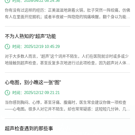
时间：2026/04/22 08:24:36
异常"。翻译一下就是...
你有没有过这样的经历：正美滋滋地涮着火锅，肚子突然一阵绞痛，仿佛
有人在里面开挖掘机；或者半夜被一阵隐隐的钝痛唤醒，翻个身以为能糊
弄过去，结果它比你闹钟还执着？别急着吃止疼药"物理静音"。腹痛这玩
意儿，从来不是"忍忍就过去了"的小事——它是身体发出的摩斯密码，而
不为人熟知的“超声”功能
超声检查，就是那位能帮你破译密码的"腹部侦探"。一、右上腹：肝胆相
照，也可能"肝胆俱裂"如果你的右上腹突然传来阵发性绞痛，像有人用螺
时间：2025/12/19 10:45:29
丝刀一下下拧...
对于大多数人而言，“超声”这个词并不陌生，人们在医院就诊时或多或少
地接触到超声检查，甚至反复多次地进行过此项检查，因为超声对人体无
害，对于胎儿的检查也成为产前检查不可或缺的项目，那么超声到底是什
么东西，它是怎样的工作原理，又有哪些还不为人熟知的功能，今天我们
心电图，别小瞧这一张“图”
来重新认识一下常见的超声。我们常说的“超声”，实际上是指超声波，其
本质为高频变化的压力波，因其频率超过成人听觉阈值的上限而得名。
时间：2025/12/12 09:21:21
超声波携带...
当你感到胸闷、心悸，甚至牙痛、腹痛时，医生常会建议你做一项检查
——心电图。很多人对它并不陌生，却也常常疑惑：这短短几分钟、几张
波浪线的图纸，到底能看出什么？今天，我们就来好好了解一下。心电图
是什么？心电图，是通过特殊设备记录心脏电活动的一种无创检查。如果
超声检查遇到的那些事
把心脏比作一座房子，那么心脏彩超是看房子的墙壁、门窗结构是否完