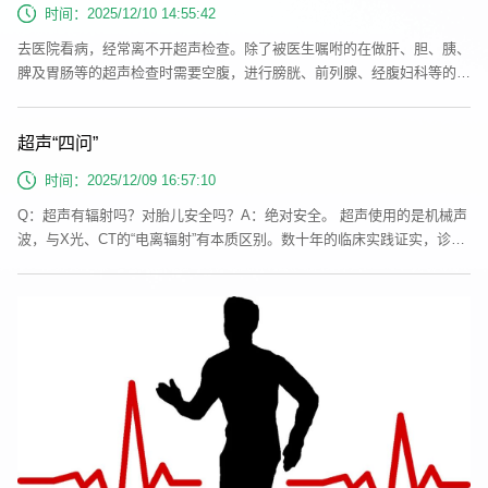
好，而心电图则是检查房子的“电路系统”是否通畅、规律。它操作简单、
时间：2025/12/10 14:55:42
价格低廉、没有...
去医院看病，经常离不开超声检查。除了被医生嘱咐的在做肝、胆、胰、
脾及胃肠等的超声检查时需要空腹，进行膀胱、前列腺、经腹妇科等的超
声检查需要憋尿等注意事项外，大家还有其他很多疑问。下面让我们一起
来聊聊超声检查经常碰到的那些事吧！为什么我看到图像是黑白的？在超
超声“四问”
声检查室里，经常有患者问道“医生，我做的彩超怎么不是彩色的呀？是
不是搞错了？”事实上，彩超是应用不同的颜色来显示多普勒血流成像，
时间：2025/12/09 16:57:10
能量多普勒或...
Q：超声有辐射吗？对胎儿安全吗？A：绝对安全。 超声使用的是机械声
波，与X光、CT的“电离辐射”有本质区别。数十年的临床实践证实，诊断
用超声对孕妇和胎儿是安全的。Q：为什么有时要憋尿，有时又要排空？
A： 这是为了创造最佳的“观察窗”。· 憋尿（充盈膀胱）：像撑起一个“水
囊”，将肠管推开，才能看清后方的子宫、卵巢或前列腺。· 排空：检查妇
科经阴道超声或检查前列腺经直肠时，就需要排空膀胱，以免干扰。Q：
报告上的...