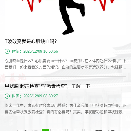
T波改变就是心肌缺血吗？
时间：2025/12/09 16:53:56
心肌缺血是什么？心肌需要血干什么？血液到底在人体内起什么作用？下
面我们一起来看看这方面的知识。血液的主要功能是运送养分，包括糖、
脂肪酸和氧气等。而糖、脂肪酸和氧气经过人体的反应，会产生一种叫A
TP（三磷酸腺苷）的物质，ATP就是能量。所以，糖和氧气，一个是原
甲状腺“超声检查”与“激素检查”，了解一下
料，一个是燃料，最后形成了能量。心肌缺血时，心肌的能量就会不足。
很多人往往会误以为自己是心肌缺血。这是因为以前没有其他检查设备而
时间：2025/12/09 08:30:27
只有心电图检查时...
临床工作中，患者有时会表现出疑惑：为什么我做了甲状腺超声检查，还
要去做甲状腺激素检查？真的有必要吗？其实，甲状腺彩超和甲状腺激素
检查是评估甲状腺健康状况最常用、且互为补充的两种检查方法，它们能
从不同的角度提供信息。甲状腺彩超是看“形态”，就像给甲状腺拍一张高