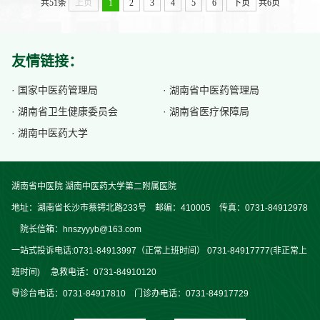
清结构照片。甲状腺激素检查是看“功能”，就像检测甲状腺这个“工厂”的
共51条
上页
1
2
3
4
5
6
下页
共6页
生产线和产品是否正常。一、甲状腺彩超1. 检查的是什么？甲状腺的物
理结构、...
友情链接：
· 国家中医药管理局
· 湖南省中医药管理局
· 湖南省卫生健康委员会
· 湖南省医疗保障局
· 湖南中医药大学
湖南省中医院 湖南中医药大学第二附属医院
地址：湖南省长沙市蔡锷北路233号 邮编：410005 传真：0731-84912978
院长信箱：hnszyyyb@163.com
一站式投诉电话:0731-84913997（正常上班时间） 0731-84917777(非正常上
班时间) 急救电话：0731-84910120
导诊台电话：0731-84917810 门诊办电话：0731-84917729