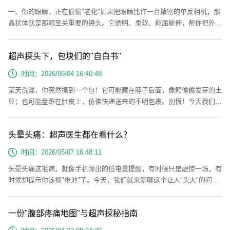
一、你的眼睛，正在偷偷"老化"如果把眼睛比作一台精密的单反相机，那
晶状体就是那颗至关重要的镜头。它透明、柔软、能屈能伸，帮你把外界
的光线准确聚焦到视网膜上，让你看清这个世界的美好。随着年龄增长，
这个原本清澈透亮的"镜头"会逐渐变得浑浊，就像一块用了几十年的老玻
超声探头下，包块们的"自白书"
璃，擦不干净了。这就是白内障。它可不是什么罕见病。据统计，我国6
0岁以上老人白内障患病率超过80%，80岁以上几乎人人"中招"。白内障
时间：2026/06/04 16:40:48
患病早期，看东西...
某天洗澡，你突然摸到一个包！它可能藏在脖子后面，像颗偷偷发芽的土
豆；也可能盘踞在肚皮上，仿佛快递送来的不明包裹。别慌！今天我们就
请出超声这位"人体透视眼"，带这些包块们做个"自我介绍"。脂肪瘤
——"佛系躺平"的软胖子出场特征：摸起来像一坨会滑动的棉花糖，边界
头晕头痛：超声医生都在看什么？
清楚，软乎乎的，通常不痛不痒，生长速度慢。超声下的真面目：它通常
为椭圆形或分叶状的低回声团块，后方回声增强。简单说，它就是个"透
时间：2026/05/07 16:48:11
声性好"的软胖子。...
头晕头痛这毛病，就像手机弹出的低电量提醒，有时候只是虚惊一场，有
时候却提示你该换"电池"了。今天，我们就来聊聊这个让人"头大"的问
题，同时揭秘医生的"透视眼"——超声检查到底在看什么。一、你的头
痛，可能是谁在"搞事情"？1. 偏头痛这是最常见的"戏精"。你的脑血管突
一份"腹部疼痛地图"与超声探秘指南
然开始不规则收缩扩张，像一群喝醉了的蚯蚓在跳广场舞。这时候超声
（经颅多普勒，TCD）会看到血流速度忽快忽慢，医生称之为"血流频谱