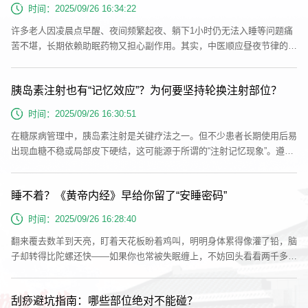
被“堵”住了，没法给皮肤和皮下组织输送营养、带走废物。时间一长，皮
时间：2025/09/26 16:34:22
肤就会...
许多老人因凌晨点早醒、夜间频繁起夜、躺下1小时仍无法入睡等问题痛
苦不堪，长期依赖助眠药物又担心副作用。其实，中医顺应昼夜节律的养
生理念与现代睡眠医学结合，形成的分段睡眠法，正是解决老年失眠的温
和方案。先明病因：老年失眠的3个核心诱因中医认为，老年人失眠多因
胰岛素注射也有“记忆效应”？为何要坚持轮换注射部位？
“气血不足、阴阳失衡、神失所养”所致。老年人睡眠障碍常见原因有三
种：首先，随着年龄增长，褪黑素分泌减少，夜间神经兴奋度难以下降，
时间：2025/09/26 16:30:51
致使入睡困难；...
在糖尿病管理中，胰岛素注射是关键疗法之一。但不少患者长期使用后易
出现血糖不稳或局部皮下硬结，这可能源于所谓的“注射记忆现象”。遵循
中医整体调节、因人施护的原则，正确认识该机制并严格执行部位轮换，
有助于改善疗效、降低并发症风险。什么是“记忆效应”？胰岛素注射中的
睡不着？《黄帝内经》早给你留了“安睡密码”
“记忆现象”，并不是真正的记忆，而是因长期重复在同一位置注射，导致
皮下产生纤维化硬块或脂肪堆积。这些组织如同“屏障”，会延缓并干扰胰
时间：2025/09/26 16:28:40
岛素...
翻来覆去数羊到天亮，盯着天花板盼着鸡叫，明明身体累得像灌了铅，脑
子却转得比陀螺还快——如果你也常被失眠缠上，不妨回头看看两千多年
前的《黄帝内经》，老祖宗早把“睡个好觉”的智慧，藏在了日常起居的细
节里。●“人卧则血归于肝”《黄帝内经》里说“人卧则血归于肝”，肝就像身
刮痧避坑指南：哪些部位绝对不能碰？
体的“储血库”，白天忙着给脏腑供血、帮我们扛工作，晚上只有等我们躺