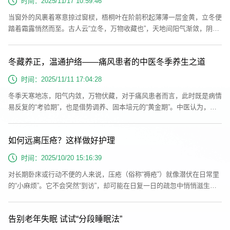
时间：2025/11/17 10:59:46
眠，让心...
当窗外的风裹着寒意掠过窗棂，梧桐叶在阶前积起薄薄一层金黄，立冬便
踏着霜露悄然而至。古人云“立冬，万物收藏也”，天地间阳气渐敛，阴气
渐盛，人体的气血也随之趋向内敛，畏寒怕冷、关节酸胀、脾胃虚寒等不
适便成了此时的常见困扰。而在中医的养生工具箱里，一枚温热馨香的热
冬藏养正，温通护络——痛风患者的中医冬季养生之道
奄包，恰似冬日里的“移动暖阳”，以草木之性温通经络，以热力之效驱散
寒邪，藏着千年传承的冬日养生密码。热奄包的由来热奄包的由来，最早
时间：2025/11/11 17:04:28
可追溯至...
冬季天寒地冻，阳气内敛，万物伏藏，对于痛风患者而言，此时既是病情
易反复的“考验期”，也是借势调养、固本培元的“黄金期”。中医认为，痛
风的核心病机是湿热内蕴、痰瘀阻滞，而冬季寒邪易侵袭经络、凝滞气
血，若养护不当，极易诱发关节肿痛。遵循“冬藏”之道，以温通、健脾、
如何远离压疮？这样做好护理
祛湿为核心，方能安然过冬，减少复发。冬季养生，首重“温阳避寒”寒为
阴邪，易伤阳气，而阳气是人体运化水湿、疏通经络的根本。痛风患者应
时间：2025/10/20 15:16:39
格外注...
对长期卧床或行动不便的人来说，压疮（俗称“褥疮”）就像潜伏在日常里
的“小麻烦”。它不会突然“到访”，却可能在日复一日的疏忽中悄悄滋生，
不仅会带来身体上的疼痛，还会对正常护理节奏造成影响。为什么会发生
压疮呢？简单来讲，当身体局部皮肤长时间被压迫，比如平躺时的后脑
告别老年失眠 试试“分段睡眠法”
勺、肩胛骨，侧躺时的胯骨、脚踝，坐着时的臀部，这些部位的血液就像