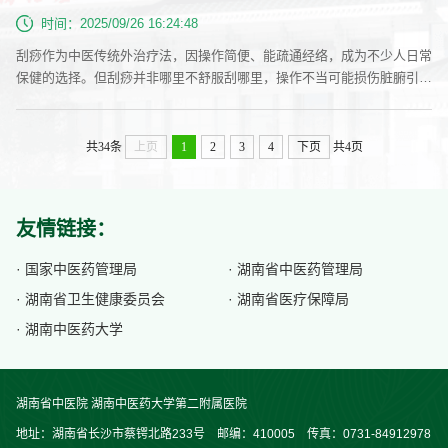
下了，才能好好“回血”、修复损伤。可要是熬夜不睡，肝就只能连轴
时间：2025/09/26 16:24:48
转，...
刮痧作为中医传统外治疗法，因操作简便、能疏通经络，成为不少人日常
保健的选择。但刮痧并非哪里不舒服刮哪里，操作不当可能损伤脏腑引发
意外。下面从中医理论出发，梳理刮痧的绝对禁忌部位，帮您避开健康风
险。头面部：避开“要害”区域面部和头皮部位皮肤较薄，密布重要神经与
血管，并非各处均适宜刮痧。眼周区域严禁刮拭，此处厚度不足1毫米且
共34条
上页
1
2
3
4
下页
共4页
血管丰富，操作不当易引起瘀伤，甚至影响视觉。耳后分布有主要神经，
需极为小心，...
友情链接：
· 国家中医药管理局
· 湖南省中医药管理局
· 湖南省卫生健康委员会
· 湖南省医疗保障局
· 湖南中医药大学
湖南省中医院 湖南中医药大学第二附属医院
地址：湖南省长沙市蔡锷北路233号 邮编：410005 传真：0731-84912978