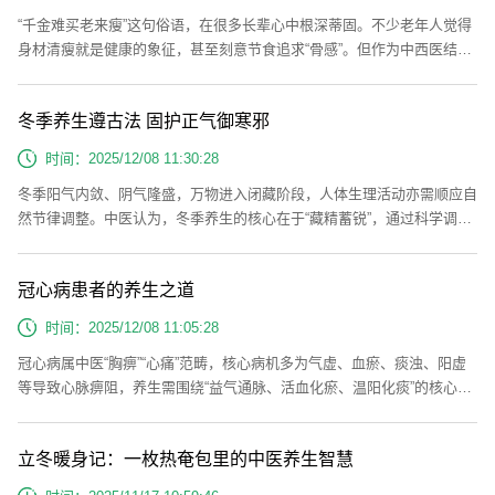
“千金难买老来瘦”这句俗语，在很多长辈心中根深蒂固。不少老年人觉得
身材清瘦就是健康的象征，甚至刻意节食追求“骨感”。但作为中西医结合
内科医生，我要提醒大家：老年人体重并非越轻越好，过度消瘦背后可能
暗藏“沉默的健康杀手”——老年肌少症，它比肥胖更隐蔽，危害却不容小
冬季养生遵古法 固护正气御寒邪
觑。肌肉的“隐形流失”：这不是自然衰老肌少症是一种与年龄增长相关的
增龄性疾病，简单说就是肌肉量、肌肉力量和躯体功能的进行性下降。这
时间：2025/12/08 11:30:28
种疾...
冬季阳气内敛、阴气隆盛，万物进入闭藏阶段，人体生理活动亦需顺应自
然节律调整。中医认为，冬季养生的核心在于“藏精蓄锐”，通过科学调摄
起居、饮食、情志与运动，固护阳气、滋养阴精，为来年生机勃发筑牢根
基。起居调摄：顺时避寒，固护阳气规律作息：遵循“早卧晚起，必待日
冠心病患者的养生之道
光”的养生原则。建议每晚22:00前入睡，助力阳气收敛；早晨待日出后
（约7:00-7:30）起床，借自然界阳气补充自身，避免过早外出受寒。熬
时间：2025/12/08 11:05:28
夜会耗损肾阴...
冠心病属中医“胸痹”“心痛”范畴，核心病机多为气虚、血瘀、痰浊、阳虚
等导致心脉痹阻，养生需围绕“益气通脉、活血化瘀、温阳化痰”的核心，
结合日常起居、饮食、运动、情志等多方面综合调理，兼顾标本，稳固心
脉。起居有常，护心避邪中医强调“起居有常”是养生之本，冠心病患者需
立冬暖身记：一枚热奄包里的中医养生智慧
格外注重作息规律。每日应保证7-8小时睡眠，避免熬夜耗伤阳气、损伤
心阴，睡前忌浓茶、咖啡及剧烈活动，可通过温水泡脚、听舒缓音乐助