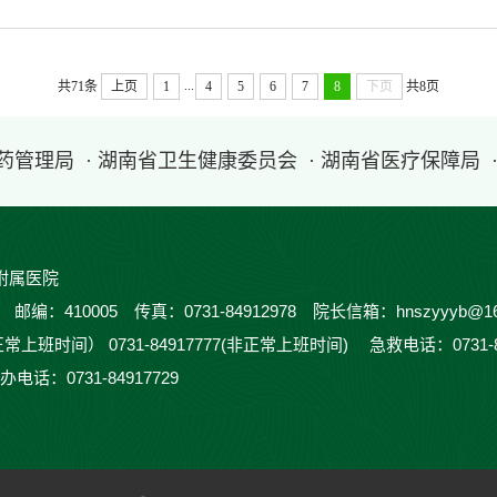
...
共71条
上页
1
4
5
6
7
8
下页
共8页
医药管理局
· 湖南省卫生健康委员会
· 湖南省医疗保障局
附属医院
410005 传真：0731-84912978 院长信箱：hnszyyyb@16
正常上班时间） 0731-84917777(非正常上班时间) 急救电话：0731-
办电话：0731-84917729