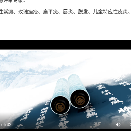
励评审专家。
性紫癜、玫瑰痤疮、扁平疣、唇炎、脱发、儿童特应性皮炎