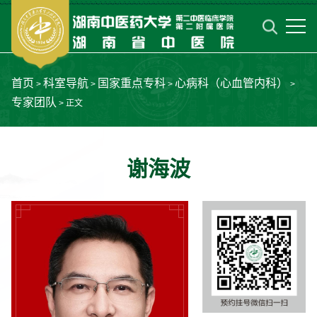
首页
科室导航
国家重点专科
心病科（心血管内科）
>
>
>
>
专家团队
> 正文
谢海波