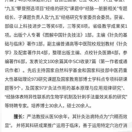
“九五”攀登预选项目“经络的研究”课题中“经脉—脏腑相关”专题
组长、子课题负责人及“九五”经络研究专家委员会委员。获省、
部级以上科技进步二等奖6项，三等奖8项。省级教学成果奖1
项。出版个人专著《图解中国针灸技法》1部，主编《针灸的基
础与临床》著作1部，副主编普通高等中医院校规划教材《针灸
学》及配套著作共4部，整理出版主编、点校针灸医籍4部，参
编著作6部，发表论文100余篇其中SCI收录7篇（第一作者或通
讯作者）。先后主持国家自然科学基金和国家科技部中医药重
大性基础理论973研究课题及国家教育部博士学科点专项科研课
题等9个，及国家973“灸法作用的基本原理与应用规律研究”、
“经脉体表特异性联系的生物学机制及针刺手法量效关系的研究”
等特聘专家。培养博士30余人，硕士20余人。
擅长：
严洁教授从医50余年，其针灸治病特点为“穴精而效
显”。 并将其科研成果推广运用于临床，善于运用特定穴治疗消