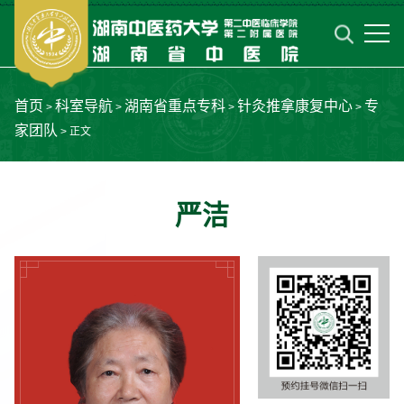
首页
科室导航
湖南省重点专科
针灸推拿康复中心
专
>
>
>
>
家团队
> 正文
严洁