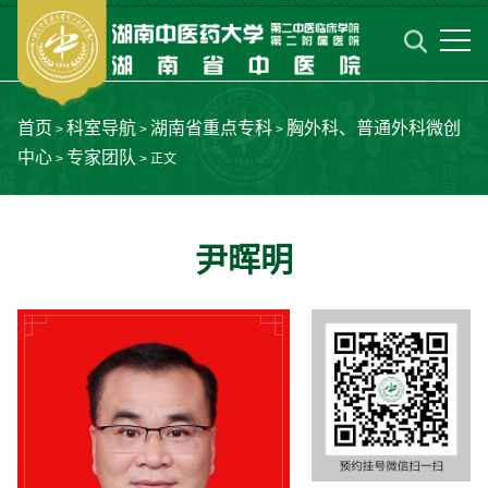
首页
科室导航
湖南省重点专科
胸外科、普通外科微创
>
>
>
中心
专家团队
>
> 正文
尹晖明