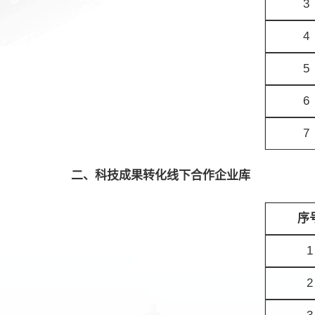
3
4
5
6
7
二、科技成果转化线下合作企业库
序
1
2