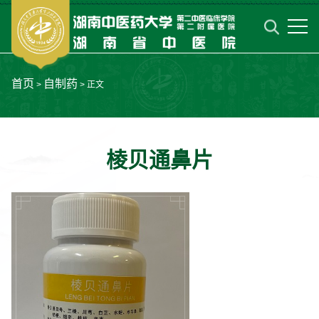
首页
自制药
>
> 正文
棱贝通鼻片