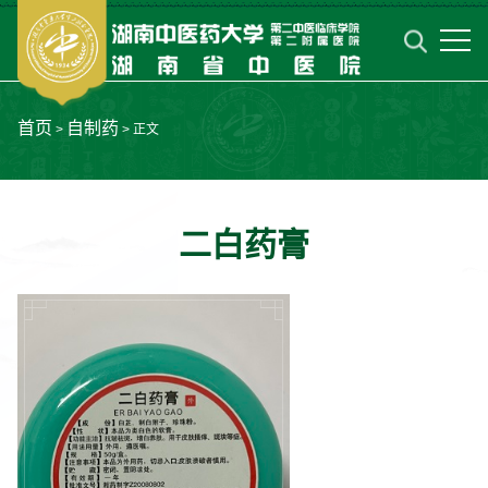
首页
自制药
>
> 正文
二白药膏