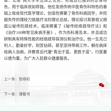
詹、北张”两大学术流派之优势，形成自己独到的正骨特
色，用于临床效如桴鼓。他在发扬传统中医骨伤科特色的基
础上吸收现代医学理论，创造性撰著了骨伤科病因学，并挖
掘失传的理经刀挑拨疗法的理论总结，理论探讨其曾祖父顺
庭公秘传的疏经术，临床撰著了《秘传经络疏导疗法》和
《治疗100种常见疾病手册》，作为伤科普及本，并且成功
研制具有特殊性能的经络疏导探测仪和治疗仪。他一生克己
利人，勤奋好学，刻苦钻研。甚至坚持带病工作，躺在病床
给病人治病，并教育后代要“青出于蓝，更胜于蓝”，行医要
以德为重，为广大人民群众健康服务。
上一条：
张禄初
下一条：
谭敬书