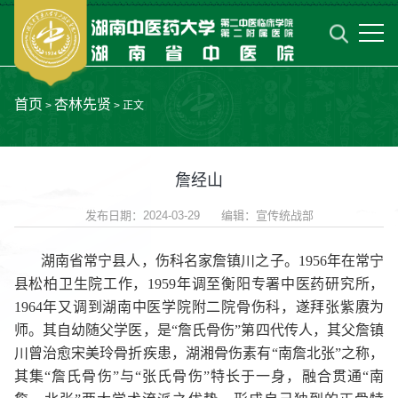
首页
杏林先贤
>
> 正文
詹经山
发布日期：2024-03-29 编辑：宣传统战部
湖南省常宁县人，伤科名家詹镇川之子。1956年在常宁
县松柏卫生院工作，1959年调至衡阳专署中医药研究所，
1964年又调到湖南中医学院附二院骨伤科，遂拜张紫赓为
师。其自幼随父学医，是“詹氏骨伤”第四代传人，其父詹镇
川曾治愈宋美玲骨折疾患，湖湘骨伤素有“南詹北张”之称，
其集“詹氏骨伤”与“张氏骨伤”特长于一身，融合贯通“南