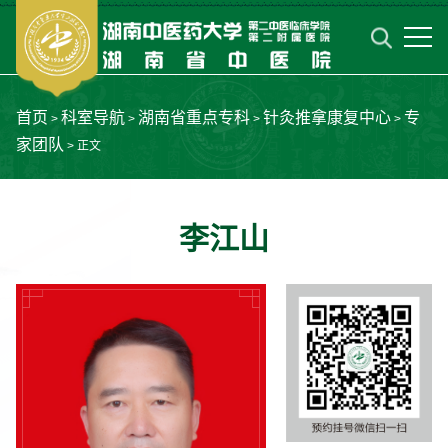
首页
科室导航
湖南省重点专科
针灸推拿康复中心
专
>
>
>
>
家团队
> 正文
李江山