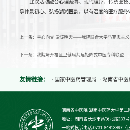
此次活动融合心理疏导、现代理疗、传统医技
承仲景初心、弘扬湖湘医韵，以有温度的医疗服务
上一条：
童心向党 爱暖明天——我院联合大学马克思主义
下一条：
我院与开福区卫健局共建矩阵式中医专科联盟
友情链接：
· 国家中医药管理局
· 湖南省中
湖南省中医院 湖南中医药大学第二
地址：湖南省长沙市蔡锷北路233号 邮编：
一站式投诉电话:0731-84913997（