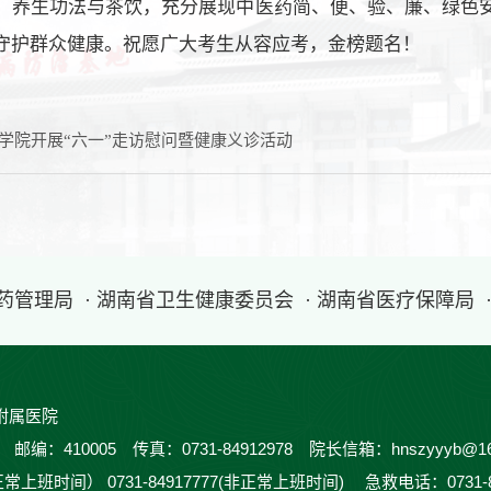
、养生功法与茶饮，充分展现中医药简、便、验、廉、绿色
守护群众健康。祝愿广大考生从容应考，金榜题名！
学院开展“六一”走访慰问暨健康义诊活动
医药管理局
· 湖南省卫生健康委员会
· 湖南省医疗保障局
附属医院
410005 传真：0731-84912978 院长信箱：hnszyyyb@16
正常上班时间） 0731-84917777(非正常上班时间) 急救电话：0731-