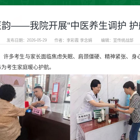
医韵——我院开展“中医养生调护 护
发布日期：2026-05-29 作者：李彩霞 李念娟 编辑：宣传统战部
，许多考生与家长面临焦虑失眠、肩颈僵硬、精神紧张、身心疲
务为考生家庭暖心护航。