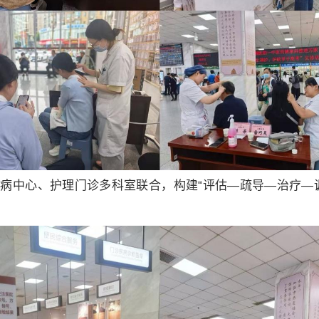
病中心、护理门诊多科室联合，构建“评估—疏导—治疗—