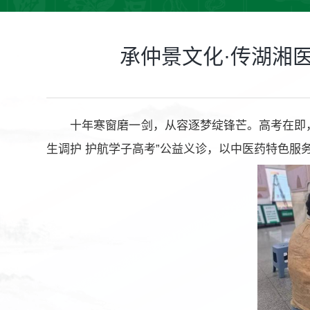
承仲景文化·传湖湘
十年寒窗磨一剑，从容逐梦绽锋芒。高考在即
生调护 护航学子高考”公益义诊，以中医药特色服