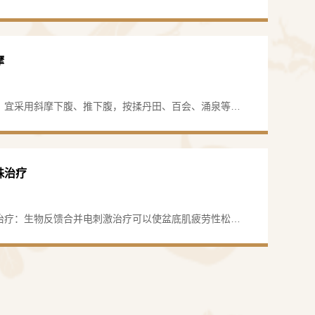
处并加以固定。通过经络传导，可以调整脏腑功能和人体
到防治疾病的目的。
摩
固性尿频疾病：尿失禁、尿频、盆底功能障碍等，
：宜采用斜摩下腹、推下腹，按揉丹田、百会、涌泉等
特色治疗。
按摩法以增强效果。每日1次，10次为1疗程。
：肾结石、输尿管结石、膀胱结石等，开展体外冲
管硬镜、输尿管软镜、经皮肾镜等微创治疗。
殊治疗
：前列腺增生、前列腺炎、前列腺癌，开展经尿道
前列腺癌根治术、前列腺生物反馈治疗等。
治疗：生物反馈合并电刺激治疗可以使盆底肌疲劳性松
协调，同时松弛外括约肌，从而缓解慢性前列腺炎的会阴
：肾癌、膀胱癌、肾上腺肿瘤等，开展腹腔镜下肿
状，促进前列腺炎症消退。一般治疗疗程为10～15次，
性切除术等微创手术。
期中休息1～2天，每次为30分钟。
擅长以中西医结合治疗男性不育、男性性功能障