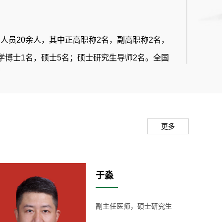
人员20余人，其中正高职称2名，副高职称2名，
学博士1名，硕士5名；硕士研究生导师2名。全国
才1名，Xenotransplantation审稿专家1名。
更多
位25张，设有前列腺疾病、泌尿系结石、泌尿肿
尿控等专业组。门诊配备国内一流泌尿外科及男科
设有泌尿外科、男科门诊及尿失禁专病门诊。科室
于淼
中心。
副主任医师，硕士研究生