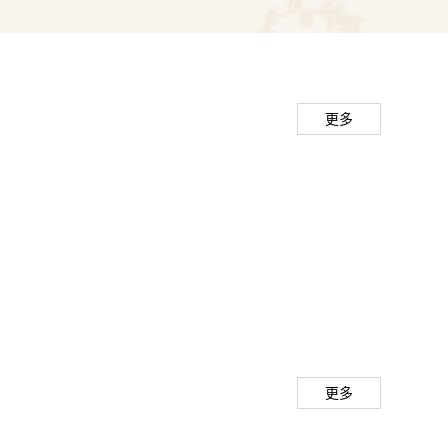
张等男科疾病。
更多
用中西医结合特色治疗，以中药治疗为主，配合包
敷、隔物灸、中药封包治疗、耳穴压豆、中药灌肠
以及盆底康复等治疗的综合治疗措施，部分重度尿
（TVT、TOT等）配合中医药治疗，总体治疗效
疗：科室为湖南省前列腺重点专科，1998年在省
腺电切手术，已完成近万例手术，居省内首位。科
更多
合治疗前列腺炎、前列腺增生、前列腺癌，开展前
、动脉栓塞、前列腺癌根治术等先进技术，同时结