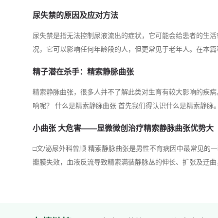
尿失禁的原因及应对方法
尿失禁是指无法控制尿液流出的症状，它可能会给患者的生活
况，它可以影响任何年龄段的人，但更常见于老年人。在本篇
原因、类型以及应对方法。原因：1.肌肉和神经功能问题：
精子潜在杀手：精索静脉曲张
神经系统的损伤有关。例如，膀胱肌肉过度活跃会导致急迫性
帕金森病等也可能引发尿失禁。2.妇女生理变化：女性在孕育和分
精索静脉曲张，很多人并不了解此类对生育有较大影响的疾病
响呢？ 什么是精索静脉曲张 首先我们得认识什么是精索静脉。精索静脉是由精索内、外静脉及
输精管静脉组成的精索静脉丛。精索静脉曲张的发生机制从人
小曲张 大危害——显微微创治疗精索静脉曲张优势大
类的精索静脉较爬行动物而言更容易发生曲张。主要是由于精
□文/泌尿外科曾顺 精索静脉曲张是男性不育病因中最常见的
瓣膜失效，血液反流导致精索满装静脉丛的伸长、扩张及迂曲
精索静脉曲张在普通男性人群中的发病率为15%，而在不育
的40%，占继发性不育的70%。精索静脉曲张初期无明显不适