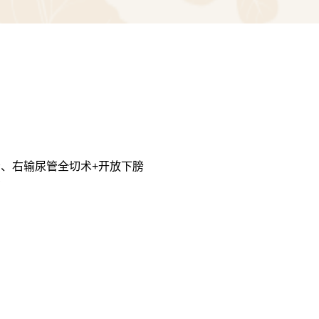
碍、精索静脉曲
·治疗特色：
尿失禁：采
括针灸、穴位贴
等中医特色疗法
、右输尿管全切术+开放下膀
失禁患者采用手术
功
果满意。
前列腺疾病治
内率先开展前列
室坚持中西医结
列腺汽化电切术