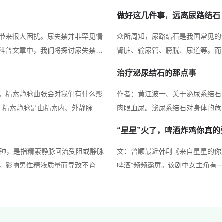
合中药口服、灌
做好这几件事，远离尿路结石
治疗效果和生活
带来很大困扰。尿失禁并非罕见情
众所周知，尿路结石是我国常见的
泌尿系结石
科普文章中，我们将探讨尿失禁的
肾脏、输尿管、膀胱、尿道等。而
尿失禁可能与膀胱肌肉的无法控制或
呤等物质结石。 尿路结石从何而来？ 通常与饮食习惯、药物作用、遗传等多方面因素相关。千
之一，拥有25年
治疗泌尿结石的那点事
尿失禁，而神经系统疾病如中风、
万不要小看小小的尿路结石！如果
机。结合中药排
娩...
。精索静脉曲张会对我们有什么影
作者：黄江波一、关于泌尿系结石
率，为患者提供
肉眼血尿。泌尿系结石对身体的危
中西医结合
类的身体结构和站立姿势来讲，人
管，此时患者会感到腰腹部疼痛，
“星星”火了，啤酒炸鸡你真的
索走向所导致…
外，也可以通过服用排石药、多饮
隔物灸、中药封
一种，是指精索静脉回流受阻或静脉
文：曾顺最近韩剧《来自星星的你
围手术期提高患
，影响男性精液质量而导致不育。
啤酒”频频霸屏。该剧中女主角有
提高男性精子质
人群中发病率更高，约占原发性不育
蜜浪漫，但这样的饮食搭配存在很
症状,容易导致就诊…
我院普外科就接收了一例胆结石发
泌尿系肿瘤
经尿道膀胱肿瘤