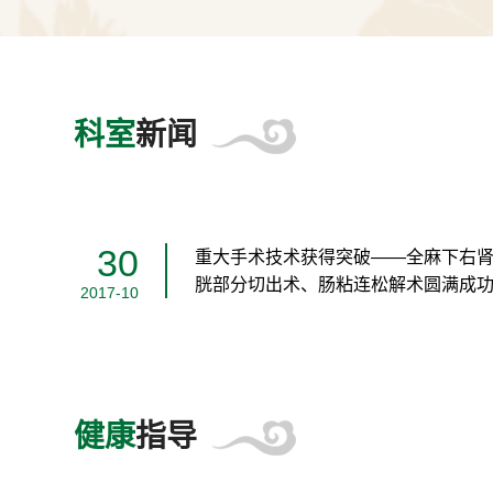
科室
新闻
30
重大手术技术获得突破——全麻下右肾
胱部分切出术、肠粘连松解术圆满成
2017-10
健康
指导