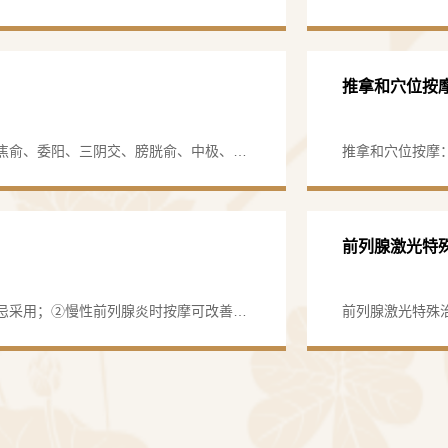
埋在穴位压痛点
内分泌等，以达
·诊疗范围：
推拿和穴位按
尿失禁及顽
焦俞、委阳、三阴交、膀胱俞、中极、百
推拿和穴位按摩
开展中西医结合
电针、温针灸进行治疗。灸法：取穴命
法，并可采用气功
泌尿系结石
2次，每次10～15分钟。
击波碎石、输尿
前列腺激光特
前列腺疾病
前列腺电切术、
忌采用；②慢性前列腺炎时按摩可改善局
前列腺激光特殊
。每周一次，动作以轻柔，切忌暴力挤
弛，并使之趋于
泌尿系肿瘤
部不适及排尿症
瘤切除术、根治
每天一次，每个星
男科疾病：