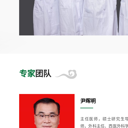
专家
团队
尹晖明
科（含男
主任医师，硕士研究生
届“中青
师，外科主任、西医外科