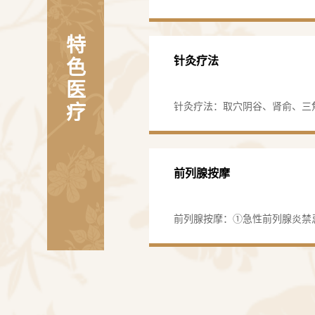
丸等。
特
针灸疗法
色
医
针灸疗法：取穴阴谷、肾俞、三
疗
会。手法用补法或加灸，也可用
门、关元。多采用雀啄灸法，每日
前列腺按摩
前列腺按摩：①急性前列腺炎禁
部血运，排出腺体内炎性分泌物
压。