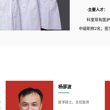
·主要人才：
科室现有医护
中级职称2名；医
中医（西学中）优秀人
·科室布局：
科室开放床
瘤、男科、女性
诊疗设备，同时
杨邵波
还设有体外碎石
导
医学硕士，主任医师
学