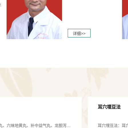
·科室设备：
学
体外冲击波
好，无痛苦，随
详细>>
腹腔镜系统
根治术、膀胱癌
输尿管硬镜
准碎石取石。
前列腺汽化
疗，具有创伤小
钬激光碎石
耳穴埋豆法
前列腺特色
丸、六味地黄丸、补中益气丸、龙胆泻肝
耳穴埋豆法：耳
诊断与治疗。