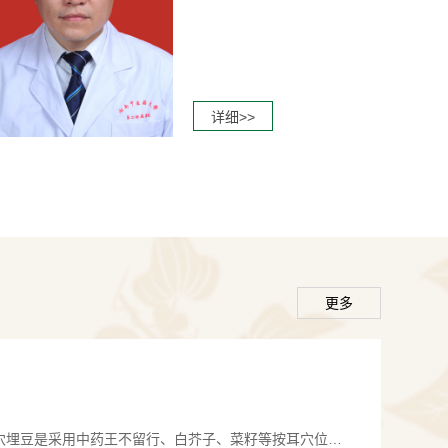
碎石治疗仪：无创治疗泌尿系结石。结石治疗效果
治随走。
详细>>
：开展肾上腺肿瘤切除术、肾癌根治术、前列腺癌
根治术等微创手术。
及软镜：输尿管结石、肾结石的微创治疗，实现精
电切镜、等离子电切镜：前列腺增生的微创手术治
更多
、恢复快的优点。
机：泌尿系结石的高效碎石治疗。
治疗仪、尿动力仪：前列腺疾病及尿控功能障碍的
穴埋豆是采用中药王不留行、白芥子、菜籽等按耳穴位置