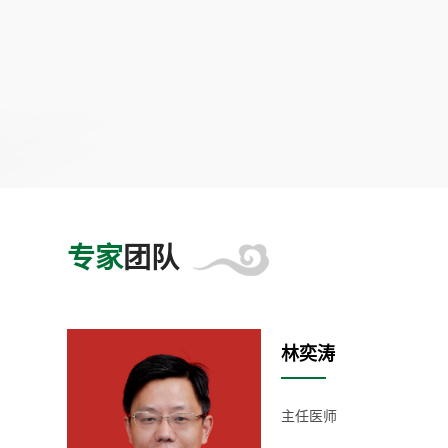
专家
团队
林奕涛
科（含男
主任医师
届“中青