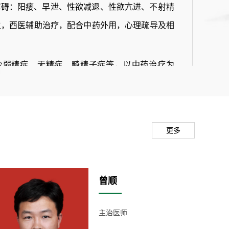
障碍：阳痿、早泄、性欲减退、性欲亢进、不射精
主，西医辅助治疗，配合中药外用，心理疏导及相
少弱精症、无精症、畸精子症等，以中药治疗为
可以明显提高受孕。
亚健康调理、男性更年期综合征、男性生殖器疾病
尿道感染、包茎、包皮过长，小儿隐匿型阴茎等）
更多
曾顺
检测仪器，无创检测，方便快捷，自动分析结果。
阴茎血管彩超，对勃起功能障碍器质性病变的提供
主治医师
阴茎电生理，检测早泄阈值，诊断早泄。