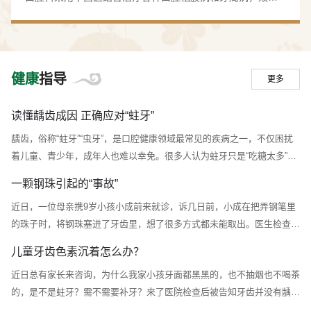
显著。尤其是用我院自行研制的知杞冲剂治疗核心口腔溃
疡、口腔炎等病症，广大患者反映良好。
健康
指导
更多
读懂龋齿成因 正确应对“蛀牙”
龋齿，俗称“蛀牙”“虫牙”，是口腔健康领域最常见的疾病之一，不仅困扰
着儿童、青少年，成年人也难以幸免。很多人认为蛀牙只是“吃糖太多”导
致的小问题，实则其成因复杂，危害远超想象。只有全面了解龋齿的来龙
一颗钢珠引起的“事故”
去脉，才能掌握科学的应对方法，守护口腔健康。龋齿并非“虫蛀”，四大
近日，一位母亲携9岁小孩小成前来就诊，诉几日前，小成在把弄钢笔里
因素共同作祟很多人误以为龋齿是牙齿里长了虫子，这是流传已久的误
的珠子时，将钢珠塞进了牙齿里，想了很多方式都未能取出。医生检查后
区。现代口腔医学研究证实，龋齿是细菌、食物、宿主、时间四大因素相
发现一颗透明钢珠嵌在左下后牙的深大龋洞里，不易取出，医生将龋坏磨
互作用...
儿童牙齿色素沉着怎么办？
除少许后将钢珠取出。经仔细检查，小成口内大大小小的龋洞有7颗，经
近日总有家长来咨询，为什么我家小孩牙面都黑黑的，也不抽烟也不喝茶
过科普后，小成妈妈才知道龋洞的危害远不止这次的“事故”。乳牙龋病是
的，是不是蛀牙？需不需要补牙？来了医院检查后被告知牙齿并没有龋
儿童时期常见的口腔疾病，如果不及时治疗和预防，会对孩子的健康产生
坏，因为导致牙齿变黑的还可能是：牙齿色素沉着。什么是牙面色素沉着
一系列不良影...