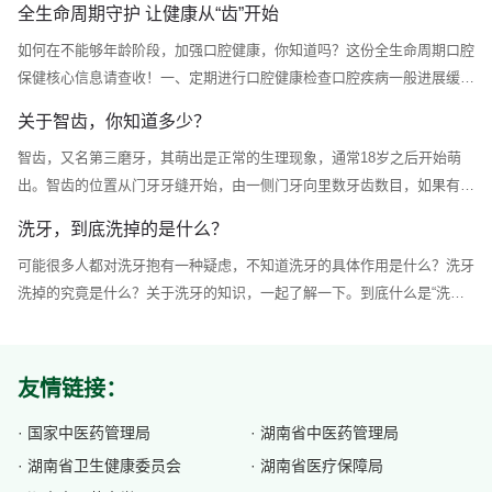
全生命周期守护 让健康从“齿”开始
儿童牙面色素沉着表现为靠近牙龈边缘的牙面上平行或不连续分布的黑
如何在不能够年龄阶段，加强口腔健康，你知道吗？这份全生命周期口腔
色、褐色甚至绿色的斑点，通常是外源性着色，多数与饮食、口腔卫生或
保健核心信息请查收！一、定期进行口腔健康检查口腔疾病一般进展缓
某些药物有关。这种色素沉积是一种牙齿外在的颜色改变，乳牙与恒牙都
慢，早期多无明显症状，因此不易察觉。需定期进行口腔健康检查，及时
有可能发生。牙面...
关于智齿，你知道多少？
发现口腔疾病，及早治疗。一般人群每年至少进行一次口腔检查;儿童口
智齿，又名第三磨牙，其萌出是正常的生理现象，通常18岁之后开始萌
腔疾病进展快，建议每半年进行一次口腔检查;孕期口腔疾病有可能导致
出。智齿的位置从门牙牙缝开始，由一侧门牙向里数牙齿数目，如果有第
胎儿早产或低出生体重，建议孕前进行一次全面口腔检查，尽早发现口腔
八颗牙，它就是智齿，这时候人们的生理、心理发育都已接近成熟，有
问题，及时治疗龋...
洗牙，到底洗掉的是什么？
“智慧到来”的象征。为什么会长智齿？人类种系发生和演化过程中，随着
可能很多人都对洗牙抱有一种疑虑，不知道洗牙的具体作用是什么？洗牙
食物种类的变化，如现代人饮食越来越精细，不需要咀嚼过于坚硬的食
洗掉的究竟是什么？关于洗牙的知识，一起了解一下。到底什么是“洗
物，带来咀嚼器官的退化，造成颌骨长度与牙列所需长度的不协调，即颌
牙”？其实洗牙的专业名词叫做“洁治”。是医生使用专用的医疗器械将牙齿
骨量小于牙量，下...
表面堆积的牙菌斑、牙结石以及色素清除干净的一种专业治疗手段。根据
所使用的工具不同，临床上可以分成手工洁治和超声波洁治两种。手工洁
友情链接：
治就是用类似“小钩子”的专业手工器械把牙结石从牙齿表面“撬”下来。主
要在下...
· 国家中医药管理局
· 湖南省中医药管理局
· 湖南省卫生健康委员会
· 湖南省医疗保障局