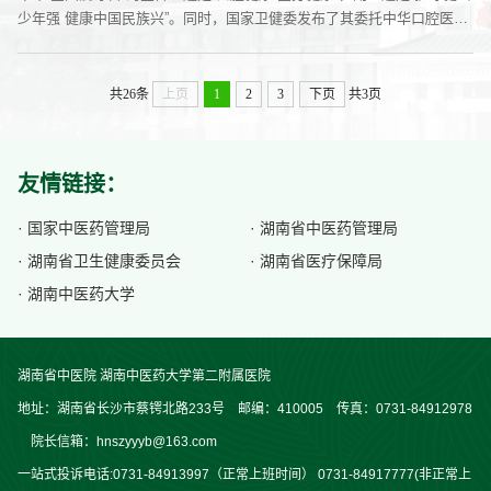
少年强 健康中国民族兴”。同时，国家卫健委发布了其委托中华口腔医学
会、中国牙病防治基金会等机构及专家共同编制的《青少年口腔健康核心
信息》，科普口腔健康核心信息及知识要点，助力提升国人口腔健康水
平。青少年口腔健康核心信息一、养成良好的刷牙习惯适合青少年的…
共26条
上页
1
2
3
下页
共3页
友情链接：
· 国家中医药管理局
· 湖南省中医药管理局
· 湖南省卫生健康委员会
· 湖南省医疗保障局
· 湖南中医药大学
湖南省中医院 湖南中医药大学第二附属医院
地址：湖南省长沙市蔡锷北路233号 邮编：410005 传真：0731-84912978
院长信箱：hnszyyyb@163.com
一站式投诉电话:0731-84913997（正常上班时间） 0731-84917777(非正常上