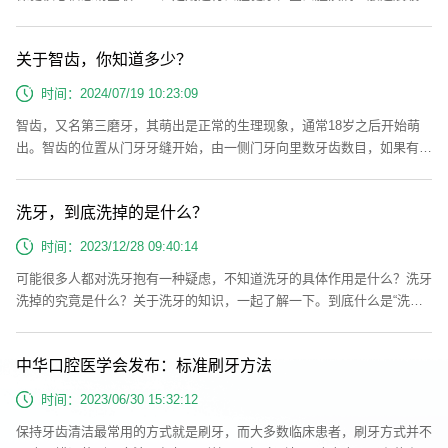
慢，早期多无明显症状，因此不易察觉。需定期进行口腔健康检查，及时
发现口腔疾病，及早治疗。一般人群每年至少进行一次口腔检查;儿童口
关于智齿，你知道多少？
腔疾病进展快，建议每半年进行一次口腔检查;孕期口腔疾病有可能导致
胎儿早产或低出生体重，建议孕前进行一次全面口腔检查，尽早发现口腔
时间：2024/07/19 10:23:09
问题，及时治疗龋...
智齿，又名第三磨牙，其萌出是正常的生理现象，通常18岁之后开始萌
出。智齿的位置从门牙牙缝开始，由一侧门牙向里数牙齿数目，如果有第
八颗牙，它就是智齿，这时候人们的生理、心理发育都已接近成熟，有
“智慧到来”的象征。为什么会长智齿？人类种系发生和演化过程中，随着
洗牙，到底洗掉的是什么？
食物种类的变化，如现代人饮食越来越精细，不需要咀嚼过于坚硬的食
物，带来咀嚼器官的退化，造成颌骨长度与牙列所需长度的不协调，即颌
时间：2023/12/28 09:40:14
骨量小于牙量，下...
可能很多人都对洗牙抱有一种疑虑，不知道洗牙的具体作用是什么？洗牙
洗掉的究竟是什么？关于洗牙的知识，一起了解一下。到底什么是“洗
牙”？其实洗牙的专业名词叫做“洁治”。是医生使用专用的医疗器械将牙齿
表面堆积的牙菌斑、牙结石以及色素清除干净的一种专业治疗手段。根据
中华口腔医学会发布：标准刷牙方法
所使用的工具不同，临床上可以分成手工洁治和超声波洁治两种。手工洁
治就是用类似“小钩子”的专业手工器械把牙结石从牙齿表面“撬”下来。主
时间：2023/06/30 15:32:12
要在下...
保持牙齿清洁最常用的方式就是刷牙，而大多数临床患者，刷牙方式并不