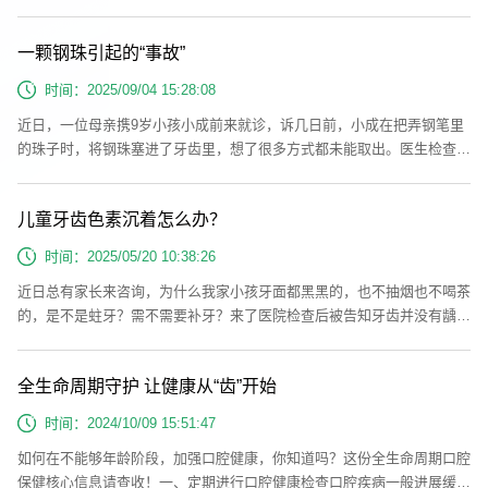
致的小问题，实则其成因复杂，危害远超想象。只有全面了解龋齿的来龙
去脉，才能掌握科学的应对方法，守护口腔健康。龋齿并非“虫蛀”，四大
一颗钢珠引起的“事故”
因素共同作祟很多人误以为龋齿是牙齿里长了虫子，这是流传已久的误
区。现代口腔医学研究证实，龋齿是细菌、食物、宿主、时间四大因素相
时间：2025/09/04 15:28:08
互作用...
近日，一位母亲携9岁小孩小成前来就诊，诉几日前，小成在把弄钢笔里
的珠子时，将钢珠塞进了牙齿里，想了很多方式都未能取出。医生检查后
发现一颗透明钢珠嵌在左下后牙的深大龋洞里，不易取出，医生将龋坏磨
除少许后将钢珠取出。经仔细检查，小成口内大大小小的龋洞有7颗，经
儿童牙齿色素沉着怎么办？
过科普后，小成妈妈才知道龋洞的危害远不止这次的“事故”。乳牙龋病是
儿童时期常见的口腔疾病，如果不及时治疗和预防，会对孩子的健康产生
时间：2025/05/20 10:38:26
一系列不良影...
近日总有家长来咨询，为什么我家小孩牙面都黑黑的，也不抽烟也不喝茶
的，是不是蛀牙？需不需要补牙？来了医院检查后被告知牙齿并没有龋
坏，因为导致牙齿变黑的还可能是：牙齿色素沉着。什么是牙面色素沉着
儿童牙面色素沉着表现为靠近牙龈边缘的牙面上平行或不连续分布的黑
全生命周期守护 让健康从“齿”开始
色、褐色甚至绿色的斑点，通常是外源性着色，多数与饮食、口腔卫生或
某些药物有关。这种色素沉积是一种牙齿外在的颜色改变，乳牙与恒牙都
时间：2024/10/09 15:51:47
有可能发生。牙面...
如何在不能够年龄阶段，加强口腔健康，你知道吗？这份全生命周期口腔
保健核心信息请查收！一、定期进行口腔健康检查口腔疾病一般进展缓