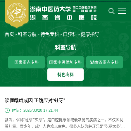
首页
科室导航
特色专科
口腔科
健康指导
>
>
>
>
科室导航
国家重点专科
国家中医优势专科
湖南省重点专科
特色专科
读懂龋齿成因 正确应对“蛀牙”
时间：2026/03/20 17:21:44
龋齿，俗称“蛀牙”“虫牙”，是口腔健康领域最常见的疾病之一，不仅困扰
着儿童、青少年，成年人也难以幸免。很多人认为蛀牙只是“吃糖太多”导