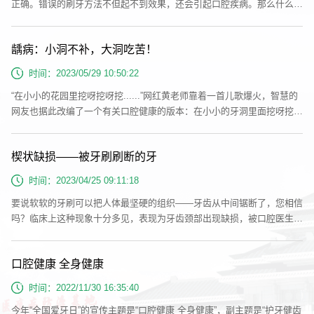
正确。错误的刷牙方法不但起不到效果，还会引起口腔疾病。那么什么才
是正确的刷牙方法呢？刷牙最重要的是针对牙齿的牙龈边缘部分加以清
洁，因为这里常有菌斑堆积。若忽略此处，牙龈会极易引发炎症，导致牙
龋病：小洞不补，大洞吃苦！
龈出血等不适现象。为了让大家了解并掌握正确的刷牙方法，中国口腔医
学会…
时间：2023/05/29 10:50:22
“在小小的花园里挖呀挖呀挖......”网红黄老师靠着一首儿歌爆火，智慧的
网友也据此改编了一个有关口腔健康的版本：在小小的牙洞里面挖呀挖呀
挖，花小小的钞票补小小的牙；在大大的牙洞里面挖呀挖呀挖，花大大的
钞票补大大的牙；在超级大的牙洞里面挖呀挖呀挖，花超级大的钞票，也
楔状缺损——被牙刷刷断的牙
留不住你的牙......这段顺口溜足以证明保护牙齿的重要性。牙洞是什…
时间：2023/04/25 09:11:18
要说软软的牙刷可以把人体最坚硬的组织——牙齿从中间锯断了，您相信
吗？临床上这种现象十分多见，表现为牙齿颈部出现缺损，被口腔医生命
名为楔状缺损。 楔状缺损是什么？ 楔状缺损的形状一般是三角形，很像
楔子，主要发生在牙齿冠部和根部交界的地方。好发于上下颌前磨牙及第
口腔健康 全身健康
一磨牙，口角转角处。 如果您牙齿平时没有什么不舒服，但刷牙…
时间：2022/11/30 16:35:40
今年“全国爱牙日”的宣传主题是“口腔健康 全身健康”，副主题是“护牙健齿