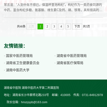
常言道：“人到中年不得已，保温杯里泡枸杞”。枸杞作为一类药食同源的
中药，富含枸杞多糖、氨基酸、维生素C及钙、磷、铁等，具有很高的营
养价值，经常食用枸杞，对我们的身体油很多好处。枸杞与灵芝、人参、
阿胶并成为中药四宝并载入《2010年版中国药典》，枸杞具有滋补肝
肾，益精明目。用于虚劳精亏，腰膝酸痛，眩晕耳鸣，阳痿遗精，内热消
共46条
上页
1
2
3
4
5
下页
共5页
渴，血虚萎黄，目昏不明，对于肾气不足引起的体质虚弱、精量减少以及
肝火旺引起的视物...
友情链接：
· 国家中医药管理局
· 湖南省中医药管理局
· 湖南省卫生健康委员会
· 湖南省医疗保障局
· 湖南中医药大学
湖南省中医院 湖南中医药大学第二附属医院
地址：湖南省长沙市蔡锷北路233号 邮编：410005 传真：0731-84912978
院长信箱：hnszyyyb@163.com