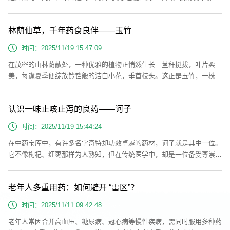
墨鱼的骨头——海螵蛸。既然是骨头，怎么能说是海鲜壳呢？其实，海螵
蛸就是墨鱼的骨状内壳。墨鱼也被称为乌贼，是一种软体动物，当遇到强
林荫仙草，千年药食良伴——玉竹
敌时，乌贼会释放出墨汁以躲避掠食者，这种特性也使得它们得到了“墨
鱼”的名称。因此，海螵蛸又叫乌贼骨、墨鱼骨。海螵蛸为乌贼科动物无
时间：2025/11/19 15:47:09
针乌贼或金...
在茂密的山林荫蔽处，一种优雅的植物正悄然生长—茎秆挺拔，叶片柔
美，每逢夏季便绽放铃铛般的洁白小花，垂首枝头。这正是玉竹，一株承
载着千年医药智慧的草本植物，既在中医宝库中占据重要地位，也悄然走
上现代人的餐桌，成为养生新宠。玉竹属百合科黄精属，为多年生草本植
认识一味止咳止泻的良药——诃子
物，广泛分布于东亚地区。在我国东北、华北、华东和华南等地均可见其
野生踪迹。它偏爱凉爽湿润、土层深厚的林下或灌木丛环境，堪称“林荫
时间：2025/11/19 15:44:24
隐士”。玉竹最...
在中药宝库中，有许多名字奇特却功效卓越的药材，诃子就是其中一位。
它不像枸杞、红枣那样为人熟知，但在传统医学中，却是一位备受尊崇的
“多面手”，从护喉利咽到涩肠止泻，默默守护着人们的健康。什么是诃
子？诃子，又名“诃黎勒”，是使君子科植物诃子或绒毛诃子的干燥成熟果
老年人多重用药：如何避开 “雷区”？
实。它是一种纯正的中药材，并非日常水果。成熟诃子果实呈黄棕色或暗
棕色，表面有5-6条纵棱，质地坚硬，看起来有些皱皱的。值得一提的
时间：2025/11/11 09:42:48
是，诃子的未成...
老年人常因合并高血压、糖尿病、冠心病等慢性疾病，需同时服用多种药