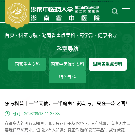
首页
科室导航
湖南省重点专科
药学部
健康指导
>
>
>
>
科室导航
国家重点专科
国家中医优势专科
湖南省重点专科
特色专科
禁毒科普｜一半天使，一半魔鬼：药与毒，只在一念之间！
时间：2026/06/18 11:37:35
在很多人的固有认知里，毒品只存在于灰色地带，只有冰毒、海洛因才需
要我们严防死守。但很少有人知道：真正危险的“隐形毒品”，或许就藏在