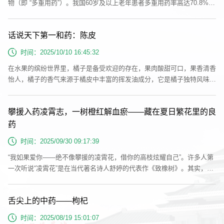
物（即 “多重用药”）。我国60岁及以上老年患者多重用药率高达70.8%，
每日平均服用药物数量达8.6种，药物不良反应发生率高达29%，使得只
占人口总数12%的老年患者，其总体药费却占全人口药费总支出的30%以
话说天下第一和药：陈皮
上。如何科学管理用药、规避风险？这份指南带您精准避风险、守安全。
什么是多重用药？多重用药：同一名患者同时应用多种药物或过多数量的
时间：2025/10/10 16:45:32
药物。通常将使...
在水果的缤纷世界里，橘子是备受欢迎的存在，果肉酸甜可口，果香清香
怡人，橘子的香气来源于橘皮中丰富的挥发油成分，它是橘子独特风味的
重要来源，也是橘皮后续转变为陈皮的关键物质基础。陈皮作为药食同源
的经典品种，在临床和养生领域都占据着重要地位,不仅在临床上被广泛
攀援入药凌霄志，一树橙红解血瘀——藏在夏日繁花里的良
应用于多种疾病的治疗，还凭借其独特的养生功效，成为人们日常保健佳
品。陈皮入茶和百茶，入方和百药，入膳和百味，被誉为“天下第一和
药
药”。下面我们就...
时间：2025/09/30 09:17:39
“我如果爱你——绝不像攀援的凌霄花，借你的高枝炫耀自己”。许多人第
一次听说“凌霄花”是在当代著名诗人舒婷的代表作《致橡树》。其实，让
不少现代人感到陌生的凌霄花，很早就进入中国文学史。凌霄花在我国的
应用历史可追溯至2600多年前。《诗经·小雅》中“苕之华，芸其黄矣”的
舌尖上的中药——枸杞
记载，被认为是关于凌霄花最早的文学描述。有趣的是，古人对凌霄花的
评价呈现出两极分化。一方面因其攀附生长的特性，被白居易讽为“托根
时间：2025/08/19 15:01:07
附树身”...