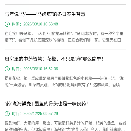
我们身边。合法是药，滥用是毒当手术术后疼痛难忍时，是它帮你缓解了
痛苦；当彻夜难眠、焦虑不安时，是它助你安然入睡；当剧烈咳嗽无法止
马年说“马”——“马齿苋”的冬日养生智慧
住时，是它让你重新获得片刻安宁。在医生的处方笺上，它是救死扶伤的
“天使”。然而，一旦脱离医疗用途、被滥用，它就会立刻变身为摧毁健
时间：2026/03/10 16:53:48
康、吞噬理...
在迎接甲辰马年，当人们互道“龙马精神”、“马到成功”时，有一种名字里
带“马”、看似平凡却底蕴深厚的植物，正适合我们聊一聊。它夏天在田间
地头生机勃勃，冬天则化身为干品，默默守护健康——它就是被誉为“长
寿菜”、“五行草”的马齿苋。马齿苋的身份档案：来源、性味与功效《中华
厨房里的中药智慧：花椒，不只是“麻”那么简单！
人民共和国药典》记载其性寒，味酸，归肝、大肠经。具有清热解毒，凉
血止血，止痢的功效。临床常用于热毒血痢，痈肿疔疮，湿疹，丹毒，蛇
时间：2026/03/10 16:52:06
虫...
提到花椒，第一反应准是厨房里那罐紫红色的小颗粒——热油一浇，“滋
啦”一声爆香，川菜的灵魂、火锅的精髓瞬间就有了！这麻滋滋、香喷喷
的小家伙，是家家户户炒菜炖肉的必备调味，可你知道吗？在烟火气背
后，它还是位“老中医”，藏着传承千年的养生智慧呢！一、花椒的“双重身
“药”说海鲜壳 | 墨鱼的骨头也是一味良药！
份”：从皇家宠儿到厨房常客花椒的来头可不小，早在2500 多年前的西
周，它就已经是 “明星植物” 了。《诗经》里写 “椒聊之实，蕃衍盈升”，
时间：2025/12/25 09:57:29
古人见...
说到海鲜，大家的第一反应，可能是鲜美多汁的虾蟹、肥美的鲍鱼，或者
是鲜嫩的鱼肉。但你知道吗？海鲜的“壳”也能入药！今天，我们就来聊聊