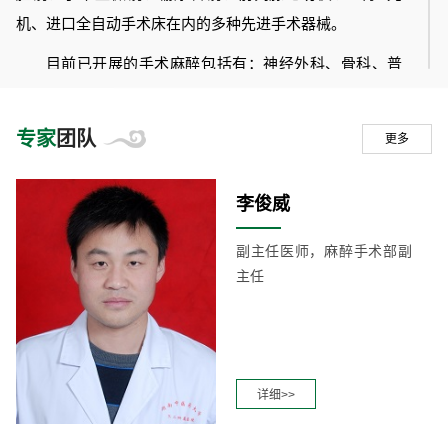
机、进口全自动手术床在内的多种先进手术器械。
目前已开展的手术麻醉包括有：神经外科、骨科、普
外科、胸外科、泌尿外科、妇科、肛肠科、耳鼻喉科、皮
肤科、眼科、无痛人流、无痛胃肠镜检查、无痛纤支镜
专家
团队
更多
等。开展的常规麻醉技术包括全身麻醉、椎管内麻醉、超
声引导下神经阻滞麻醉，晚期癌痛患者的鞘内吗啡泵植入
李俊威
技术、控制性降压、麻醉电生理监测、有创性动静脉压监
测等。
副主任医师，麻醉手术部副
主任
麻醉手术部承担了中医、中西医结合专业、护理等7个
专业的理论和实践的教学任务。2010年开始承担护理教研
室《急危重症护理学》、《护理学基础》等课程教学任
务。科室现有带教老师师资医生13名，取得高校教师资格
详细>>
证医生5人，西医外科教研室老师5人。培养了1000余名本
科生，带教100余名进修实习医师。科室护士一直承担规培