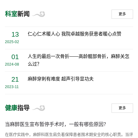
医生相关临床技能培训和本科生“穿脱隔离衣、消毒铺单”等
科室
新闻
外科技术的教学工作。同时，麻醉手术部为国家医生规范
更多
化培训选修科室，培养的一大批合格的医生，有的已经成
为出类拔萃的中青年骨干。
13
仁心仁术暖人心 我院卓越服务获患者暖心点赞
2025-02
01
人生的最后一次骨折——高龄髋部骨折，麻醉关怎
么过？
2024-08
21
麻醉穿刺有难度 超声引导显功夫
2023-11
健康
指导
更多
当麻醉医生宣布暂停手术时，一般有哪些原因？
在医疗实践中，麻醉科医生肩负着保障患者围术期安全的核心职责。当评