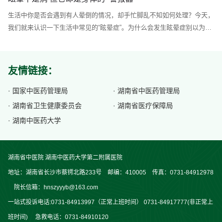
手脚“捆”住时，会感觉到更加可怕。其实，这种“捆绑”主要是为了保护病
生活中你是否会遇到有人晕倒的情况，却手忙脚乱不知如何处理？今天，
人。接下来，让我们一起了解手术室内会做哪些保护性约束。一、为什么
我们就来认识一下生活中常见的“眩晕症”。为什么会发生眩晕症别以为眩
要做保护性约束1、防止意外活动干扰手术有些患者可能在手术过程中会
晕只是 “头一晕” 这么简单！它是身体给你的一个信号，背后可能藏着多
因为麻醉...
种病因，要学会分清不同的情况，最常见的原因：低血糖：说到眩晕，大
家最先想到的可能就是低血糖了吧，大部分晕倒或者眩晕的人可能都是低
友情链接：
血糖导致的，加上很多人不爱吃早餐，在上午靠近吃午饭的时候，摄入血
糖不够，...
· 国家中医药管理局
· 湖南省中医药管理局
· 湖南省卫生健康委员会
· 湖南省医疗保障局
· 湖南中医药大学
湖南省中医院 湖南中医药大学第二附属医院
地址：湖南省长沙市蔡锷北路233号 邮编：410005 传真：0731-84912978
院长信箱：hnszyyyb@163.com
一站式投诉电话:0731-84913997（正常上班时间） 0731-84917777(非正常上
班时间) 急救电话：0731-84910120