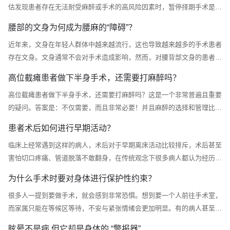
估发现患者存在无法耐受麻醉或手术的高风险因素时，暂停择期手术是规
避严重并发症的关键决策。以下为临床中必须暂停手术的主要情况。心血
腰部的文身为何成为腰麻的“障碍”？
管系统（最常见和关键的原因）这是麻醉医生评估的重中之重，因为麻醉
近年来，文身在年轻人群体中越来越流行，这也导致越来越多的手术患者
和手术本身就会对循环系统产生巨大压力。1.急性或未控制的心脏事件/
存在文身。文身通常不会对手术造成影响，然而，对腰背部文身的患者实
状态：近期心肌梗死：通常建议在心肌梗死后至少推迟4-6周（除非是急
施腰麻的风险目前没有达成一致意见，因此麻醉医生常常感到困惑。腰麻
诊救命手术），...
高位截瘫患者做下半身手术，还需要打麻醉吗？
的精髓在于将麻醉药物精准注入包裹脊髓的“蛛网膜下腔”。这一过程需要
高位截瘫患者做下半身手术，还需要打麻醉吗？这是一个非常普遍且重要
穿刺针依次穿过皮肤、皮下组织、韧带，最终到达目标间隙。绝大多数情
的疑问。答案是：不仅需要，而且非常必要！并且麻醉的选择和管理比普
况下，位于腰椎穿刺部位的文身，并不构成椎管内麻醉（俗称“半身麻
通人更为复杂和关键。这并非多此一举，而是关乎生命安全的必要措施。
醉”）的绝对...
患者术后如何进行早期活动？
当我们提到“高位截瘫”，通常指脊髓在胸椎水平以上受到严重损伤，导致
临床上经常遇到这样的病人，术后对于早期离床活动比较排斥，术后甚至
损伤平面以下的感觉和运动功能丧失。患者可能会想：“我的腿和肚子已
害怕切口疼痛、管道脱落不敢翻身，在传统观念下很多病人都认为经历了
经没有知觉了，做手术直接切不就行了，为什么还要打麻药？”这种想法
大的手术之后需要卧床静养。这样到底对不对呢？根据中国加速康复外科
源于一个常...
为什么手术时要对身体进行保护性约束？
围手术期管理专家共识，术后应早期活动，长期卧床不仅增加下肢静脉血
很多人一提到要做手术，就会感到非常恐惧。想到要一个人前往手术室，
栓形成的风险，还会产生胰岛素抵抗、肌蛋白丢失、肺功能损害及组织氧
而家属只能在等候区等待，不安与紧张情绪会更加明显。有的病人甚至身
合不全等其他不良反应。一、影响术后活动的主要因素1、切口疼痛：是
体会不由自主地颤抖起来。特别是巡回护士小姐姐拿着“带子”等把病人的
影响术后活动的...
眩晕不是病 但它却是身体的 “警报器”​