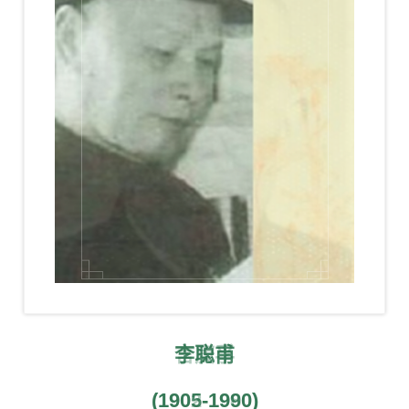
易南坡
张紫赓
言庚孚
李聪甫
肖梓荣
刘炳凡
谭日强
王足明
谢剑南
欧阳锜
张茂珍
张禄初
詹经山
谭敬书
张盛光
孙达武
肖国仕
贺执茂
欧阳恒
顾嘉雄
谢力子
（1918-2017）
(1932-2010年)
(1917-2000）
(1882-1966)
(1893-1972)
(1902-1980)
(1905-1990)
(1908-1988)
(1910-2000)
(1913-1995)
(1923-1997)
(1930-2007)
(1930-2002)
(1931-1993)
(1931-2008)
(1933-2023)
(1935-2019)
(1937-2018)
(1939-2015)
(1944-2021)
肛肠科