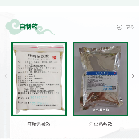
自制药
更多
哮喘贴敷散
消炎贴敷散
青