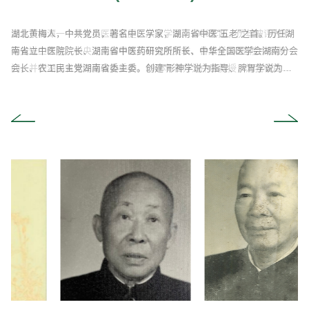
主任医师、教授，肛肠专科学术带头人
易南坡，字逊叔，浏阳县人，清光绪八年(1882)生。15岁在长沙周姓中医
名濬字祖钦，湖南省株洲人，祖传正骨术，源于1763年，其先祖张光靖
出生于湘潭一个半农半医的家庭，从父学医。1956年起，历年被评为甲
湖北黄梅人，中共党员，著名中医学家，湖南省中医“五老”之首。历任湖
湖南望城人，中共党员，著名中医外科、肿瘤科专家。1959年调入我
著名中医学家，“湖湘中医五老”之一。首创“治病必须治人，治人首重脾
湖南湘乡人，中共党员，著名中医内科、妇科专家，“湖湘中医五老”之
湖南祁阳人，中共党员，湖南省名中医。1958年9月参加工作，1979年晋
湖南新邵人，著名中医妇科专家，湖南省首批名中医，全国名老中医药专
著名中医学家，“湖湘中医五老”之一。创建了以“病证纵横结合”“三纲鼎
湖南省宁乡县人，13岁即从当地张乾佑学医，四年后独立行医，1951年
湖南省双峰县人，17岁时乃从本县名医王纯典学习，四年后独立行医，于
湖南省常宁县人，伤科名家詹镇川之子。1956年在常宁县松柏卫生院工
湖南湘潭人，1956年毕业于中山医学院。曾任我院中西医结合耳鼻喉科
湖南郴县人，中共党员。1964年4月入本院工作，1984年7月任内科主
湖南省石门县人，自幼从父学医，勤奋好学，尽得家传，又从当地毛世新
湖南新化人，出生于中医世家。著名眼科专家，湖南省名中医，全国名老
浙江黄岩人，毕业于武汉中医学院。著名肛肠科专家，享受国务院政府特
湖南安仁人，1964年毕业于广州中医学院。湖南省名中医，享受国务院
上海人，毕业于上海医科大学，著名推拿专家，湖南省名中医。曾任我院
家当佣工，后从周学医。出师后去京、沪等地，继续求师深造，曾参加孙
拜当时太医殷法祥为师，后传给其子张昭赤、孙张先玉、曾孙张绪长、传
等先进工作者、中央卫生部甲等奖和银质奖章，曾兼任163医院中医顾
南省立中医院院长、湖南省中医药研究所所长、中华全国医学会湖南分会
院，创建中医外科，任外科主任、外科教研室主任。1970年创建肿瘤
胃”的中医学整体治疗原则，形成了病、证、脾胃三位一体的遣方用药诊
一。1936年毕业于湖南国医专科学校。建国后，历任湖南省立中医院副
升为中医内科副主任医师，1986年12月晋升为中医内科主任医师，1987
家学术经验继承指导老师。1964年调入我院从事妇科临床和教学工作，
足，互为纲目”“辩主症的三大关键”为核心的病证、症三联诊疗体系。著有
参加当地联合诊所，1956年3月到湘潭地区中医进修班学习半年结业，同
1953年9月参加本县沙田区联合诊所，1957年秋考入湖南省中医进修学校
作，1959年调至衡阳专署中医药研究所，1964年又调到湖南中医学院附
主任医师、教研室主任，中国中西医结合学会耳鼻喉科专业委员会顾问、
任，1986年12月晋升为中西结合内科副主任医师，1994年12月退休。从
医师学习，1956年春参加子良区联合诊所，1958年春考入湖南省中医进
中医药专家学术经验继承指导老师。从湖南省中医进修学校毕业后，一直
殊津贴专家，湖南省名中医，全国名老中医药专家学术经验继承指导老
政府特殊津贴专家，全国名老中医药专家学术经验继承指导老师，上海市
推拿科主任，擅治各类颈肩腰腿痛、老年性疼痛疾病，尤其凭一手“手法
中山领导的辛亥革命，系湖南同盟会会员。民国初年回长沙行医，在马家
至张紫赓已第五代。1936年春，赓与妻离家到长沙，挂牌行医，开设诊
问，并任湖南省第四届政协委员，1978年晋升为中医教授，为我省首批
会长、农工民主党湖南省委主委。创建“形神学说为指导、脾胃学说为枢
科，运用自行研制的“菊藻丸”“瘿瘤丸”治疗恶、良性肿瘤取得显著疗效；
疗体系。编著《脾胃论注释》《脾胃学真诠》《黄帝内经临证指要》《湖
院长，湖南省中医进修学校副校长，湖南省中医药研究所副所长，湖南中
年12月退休，从事临床工作30余年。中医基础理论扎实，对四大中医经
多次在全国中医妇科学术会议上宣读论文。行医近80年，自创通管方、盆
《中医内科证治概要》《中医临证思维》《中医症证病三联诊疗》等
年9月考入湖南省中医进修学校，1958年2月毕业后，分配到湖南省立中
（湖南中医药大学前身），毕业后于1958年秋分配到省立中医院伤科，
二院骨伤科，遂拜张紫赓为师。其自幼随父学医，是“詹氏骨伤”第四代传
中华全国中医学会耳鼻喉科学会顾问，中国中西医结合研究会湖南分会理
事内科临床工作近40年。曾任中医学会内科分会委员。中国中西医结合研
修学校毕业后分配到湖南省立中医院伤科，拜伤科世家张紫赓先生为师随
在我院工作。曾任全国中医眼科学会委员兼基础理论研究组组长、湖南省
师。历任我院外科副主任、肛肠科主任、副院长、院长、党委书记等职
中医紧缺专科临床人才班皮肤科指导老师，国家食品药品监督管理局新药
推拿治疗小儿脑瘫”的绝活，享誉业内外。生前是湖南省推拿专业委员会
巷一所慈善堂坐堂应诊。数年后，自设诊所，专治儿科疾病，许多危难急
所，对骨与关节损伤患者，先施以正骨手法，次以夹缚，再以药物调治，
获得正高职称的名老中医之一。《言庚孚医疗经验集》收载临床验案100
纽”的整体论说；主撰的《脾胃论注释》 获1978年全国科学大会奖；主持
运用自炼的“五虎丹”治疗体表瘤，有效率达90.3％，获1978年湖南省科学
湘名医典籍精华》等
医学院副院长，中华全国中医学会第一、二届理事和湖南分会副会长。对
典著作研究颇深，曾写有几万字心得体会，出版著作1部，发表学术论文1
炎方、排卵汤等妇科疾病经验方，在临床取得突出疗效。被誉为“送子观
医院（即湖南中医学院附二院），同年6月张紫赓父子调来医院创建伤科
从名医张紫赓医师学习，求学期间深得张师赞赏，并尽得其真传。1959
人，其父詹镇川曾治愈宋美玲骨折疾患，湖湘骨伤素有“南詹北张”之称，
事，省中西医结合耳鼻喉科专业委员会主任委员
究会湖南分会第一、第二届理事会常务理事，科普委员会副主任委员。在
师行医多年，得其衣钵。孙达武勤求古训，整理骨伤科方药病案，吸取各
中医药学会常务理事、中国农工民主党湖南省委员会委员等职。曾受聘为
。曾任中国中医药学会肛肠分会副主任委员、湖南省中医药学会副理事
评审专家，中华中医药学会科技奖评审专家，历任我院外科主任医师、副
副主任委员，湖南省小儿脑瘫研究治疗中心主任，长沙市开福区政协委员
症病人赖以诊救得生，名噪一时。对贫苦之家，多作义务治疗，分文不
凡求治者，十愈八九，因而誉满城内外，为时任湖南省长程潜的母亲治愈
多例，遍及内、外、妇、儿和五官，以内、喉科为主，堪称名中医传世之
的中医古籍《中藏经》 研究整理，填补了我国中医古籍研究工作的空
大会成果奖。他研发的“巴马合剂”“跑导丸”“风湿骨痛酊”“白降丹”“生肌散”等
肝脏病、血液病、心血管病的中医疗法有较深研究。著有《传染性肝炎的
0余篇。临床上擅取诸家之长，对风、痨、癫狂、水肿、血症、温病等治
音”“保胎圣手”，影响远播海外
时，即安排到伤科从赓学习。从医60余年，尤精骨伤科，医德高尚，讲究
年9月-1962年7月，于河南平乐正骨学院学习三年，技艺再得大幅精进。
其集“詹氏骨伤”与“张氏骨伤”特长于一身，融合贯通“南詹、北张”两大学术
医疗工作中，善于总结经验，对活血化瘀法治疗冠心病、中风、肝病、肾
家之所长，博览历代正骨医家之著述，兼攻现代骨科学理论与技术，从中
《中国中医眼科杂志》《中西医结合眼科杂志》等期刊编委
长、湖南省肛肠专业委员会主任委员、《中国肛肠病杂志》《湖南中医杂
院长、院长等职，曾任全国中医皮肤疮疡医疗 中心主任
取。1923年，他与长沙医学界同仁，筹组医学研究会。1928年又筹组长
骨折，程潜亲授其“今之华佗”牌匾，由此声名更扬，门庭若市，接应不
作
白。著有《麻疹专论》《中医生理学之研究》《李聪甫医案》《医论》等
自制药，应用至今
辨证治疗》《金匮要略浅述》等
疗经验丰富。多次获评“先进个人”“优秀共产党员”，其所著《疑难病症治
实效，辩证精确，处方用药严谨，手法准确轻巧、正确应用望、闻、问、
从医五十余年，奉行救人免残，强调功能，强调治筋为指导思想，在治疗
流派之优势，形成自己独到的正骨特色，用于临床效如桴鼓。他在发扬传
病、关节炎、肺脓疡；温补法治疗窦房结病变综合征、阵发性睡眠性血红
取其精华，使传统医学理论经验与现代科学技术相结合，进一步丰富湖湘
志》等杂志编委
沙市国医师公会，...
暇。于1951年，在...
验》在全国影响深远
切、触摸、量比对照...
中以顺筋松筋，巧力...
统中...
蛋白尿、尿崩症、硬...
张氏骨伤学术思...